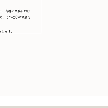
う、当社の業務におけ
め、その遵守の徹底を
たします。
利用目的の達成に必要
利用）を行いません。
拠したマネジメン ト