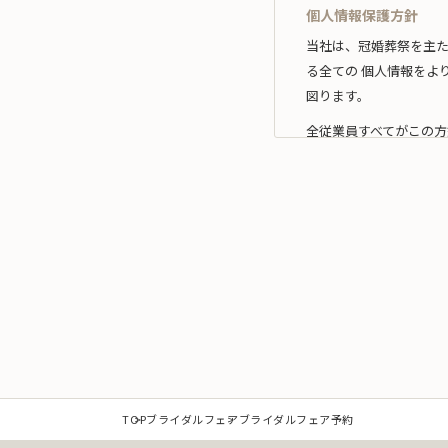
個人情報保護方針
当社は、冠婚葬祭を主
る全ての 個人情報をよ
図ります。
全従業員すべてがこの方
1.事業の内容及び規
当社は、個人情報を取
な範囲 内において利用
なお、当社の事業内容
（1）冠婚葬祭業及び冠
（2）互助会掛金の回収
（3）少額短期保険募集
（4）前各号に付随する
また、当社は特定され
TOP
ブライダルフェア
ブライダルフェア予約
提供を必要とする場合は