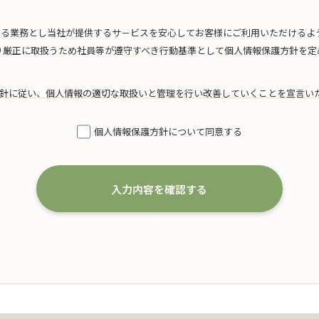
たる業務とし当社が提供するサ－ビスを安心してお客様にご利用いただけるよ
り厳正に取扱うため社員等が遵守すべき行動基準として個人情報保護方針を定
針に従い、個人情報の適切な取扱いと管理を行い改善していくことを宣言い
模を考慮した適切な個人情報の取得、利用及び提供
個人情報保護方針について同意する
得するにあたり、利用目的を特定するとともに、法で定める場合を除き、その
いたします。
は、以下の通りです。
入力内容を確認する
婚葬祭の会員募集に関する業務
および案内に関する業務
代理店としての保険募集および案内に関する業務
一切の業務
た個人情報の利用目的の達成に必要な範囲を超えた個人情報の取扱い（目的外
、本人の同意を得て、「個人情報保護マネジメントシステムの要求事項」に準