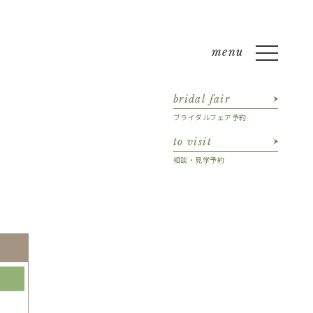
bridal fair
ブライダルフェア予約
to visit
相談・見学予約