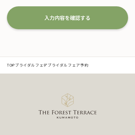
な取扱いと管理を行い改善していくことを宣言いた
します。
入力内容を確認する
1.事業の内容及び規模を考慮した適切な個人情報
の取得、利用及び提供
当社は、個人情報を取得するにあたり、利用目的を
特定するとともに、法で定める場合を除き、その利
TOP
ブライダルフェア
ブライダルフェア予約
用目的の達成に必要な範囲 内において利用いたしま
す。
なお、当社の事業内容は、以下の通りです。
（1）冠婚葬祭業及び冠婚葬祭の会員募集に関する業
務
（2）互助会掛金の回収および案内に関する業務
（3）少額短期保険募集代理店としての保険募集およ
び案内に関する業務
（4）前各号に付随する一切の業務