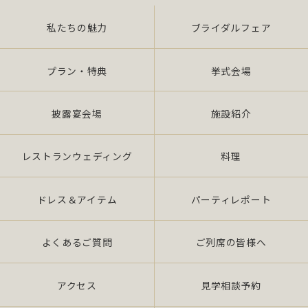
私たちの魅力
ブライダルフェア
また、当社は特定された個人情報の利用目的の達成
に必要な範囲を超えた個人情報の取扱い（目的外利
用）を行いません。
プラン・特典
挙式会場
提供を必要とする場合は、本人の同意を得て、「個
披露宴会場
施設紹介
人情報保護マネジメントシステムの要求事項」に準
拠したマネジメン トシステムを遵守し、厳正な管理
の下で行います。
レストランウェディング
料理
2.個人情報の適切な取扱い
ドレス＆アイテム
パーティレポート
当社は、個人情報の取扱いに関し、JIS Q 15001：
よくあるご質問
ご列席の皆様へ
2006 の要求事項、法令「個人情報保護法（平成 17
年 4 月施行）（以下、「法」 という。）」及び社団
法人全日本冠婚葬祭互助協会が定める指針、その他
アクセス
見学相談予約
の規範を遵守いたします。