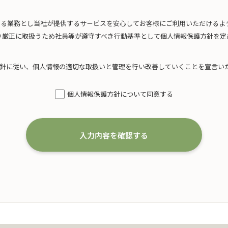
たる業務とし当社が提供するサ－ビスを安心してお客様にご利用いただけるよ
り厳正に取扱うため社員等が遵守すべき行動基準として個人情報保護方針を定
針に従い、個人情報の適切な取扱いと管理を行い改善していくことを宣言い
模を考慮した適切な個人情報の取得、利用及び提供
個人情報保護方針について同意する
得するにあたり、利用目的を特定するとともに、法で定める場合を除き、その
いたします。
は、以下の通りです。
入力内容を確認する
婚葬祭の会員募集に関する業務
および案内に関する業務
代理店としての保険募集および案内に関する業務
一切の業務
た個人情報の利用目的の達成に必要な範囲を超えた個人情報の取扱い（目的外
、本人の同意を得て、「個人情報保護マネジメントシステムの要求事項」に準