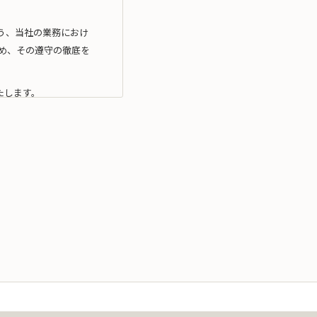
う、当社の業務におけ
め、その遵守の徹底を
たします。
利用目的の達成に必要
利用）を行いません。
拠したマネジメン ト