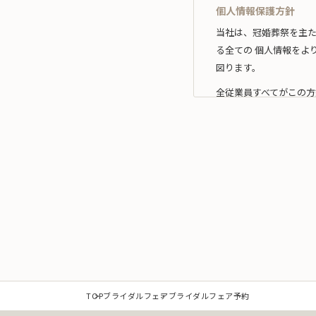
個人情報保護方針
当社は、冠婚葬祭を主
る全ての 個人情報をよ
図ります。
全従業員すべてがこの方
1.事業の内容及び規
当社は、個人情報を取
な範囲 内において利用
なお、当社の事業内容
（1）冠婚葬祭業及び冠
（2）互助会掛金の回収
（3）少額短期保険募集
（4）前各号に付随する
また、当社は特定され
TOP
ブライダルフェア
ブライダルフェア予約
提供を必要とする場合は