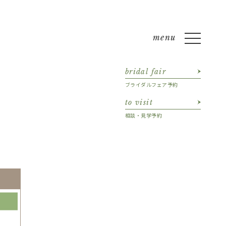
bridal fair
ブライダルフェア予約
to visit
相談・見学予約