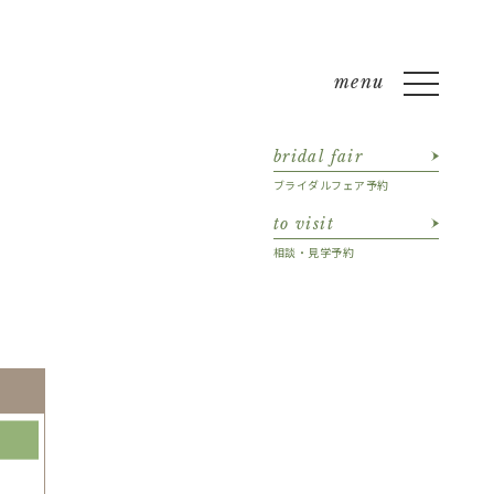
bridal fair
ブライダルフェア予約
to visit
相談・見学予約