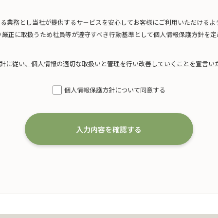
たる業務とし当社が提供するサ－ビスを安心してお客様にご利用いただけるよ
り厳正に取扱うため社員等が遵守すべき行動基準として個人情報保護方針を定
針に従い、個人情報の適切な取扱いと管理を行い改善していくことを宣言い
模を考慮した適切な個人情報の取得、利用及び提供
個人情報保護方針について同意する
得するにあたり、利用目的を特定するとともに、法で定める場合を除き、その
いたします。
は、以下の通りです。
入力内容を確認する
婚葬祭の会員募集に関する業務
および案内に関する業務
代理店としての保険募集および案内に関する業務
一切の業務
た個人情報の利用目的の達成に必要な範囲を超えた個人情報の取扱い（目的外
、本人の同意を得て、「個人情報保護マネジメントシステムの要求事項」に準