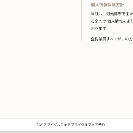
個人情報保護方針
当社は、冠婚葬祭を主
る全ての 個人情報をよ
図ります。
全従業員すべてがこの方
1.事業の内容及び規
当社は、個人情報を取
な範囲 内において利用
なお、当社の事業内容
（1）冠婚葬祭業及び冠
（2）互助会掛金の回収
（3）少額短期保険募集
（4）前各号に付随する
また、当社は特定され
TOP
ブライダルフェア
ブライダルフェア予約
提供を必要とする場合は