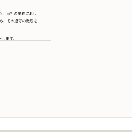
う、当社の業務におけ
め、その遵守の徹底を
たします。
利用目的の達成に必要
利用）を行いません。
拠したマネジメン ト