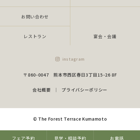
の規範を遵守いたします。
また、当社役員・全従業員がこれを「理解」・「徹
お問い合わせ
底」し、個人情報保護の実現を図るため、継続的に
実施し、維持しかつ改善いた します。
レストラン
宴会・会議
3.個人情報の漏えい、滅失又はき損の防止及び是
正について
instagram
当社は、組織的安全措置、物理的安全措置、技術的
〒860-0047 熊本市西区春日3丁目15-26 8F
安全措置を講じ、個人情報の安全性及び正確性を確
保するために諸政策を実行し、是正いたします。
会社概要
プライバシーポリシー
（1）組織的安全措置について
情報管理の役割、責任の明確化、従業員の監
督、安全管理諸規程の策定、監督を行うもの
© The Forest Terrace Kumamoto
とします
（2）物理的安全措置について
漏えい、滅失又はき損防止のための対策を行
フェア予約
見学・相談予約
お電話