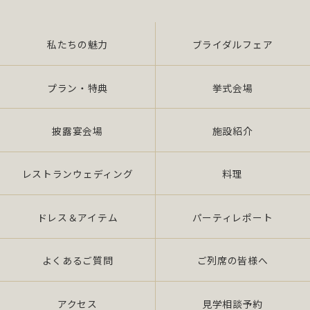
（4）前各号に付随する一切の業務
私たちの魅力
ブライダルフェア
また、当社は特定された個人情報の利用目的の達成
に必要な範囲を超えた個人情報の取扱い（目的外利
用）を行いません。
プラン・特典
挙式会場
提供を必要とする場合は、本人の同意を得て、「個
披露宴会場
施設紹介
人情報保護マネジメントシステムの要求事項」に準
拠したマネジメン トシステムを遵守し、厳正な管理
の下で行います。
レストランウェディング
料理
2.個人情報の適切な取扱い
ドレス＆アイテム
パーティレポート
当社は、個人情報の取扱いに関し、JIS Q 15001：
よくあるご質問
ご列席の皆様へ
2006 の要求事項、法令「個人情報保護法（平成 17
年 4 月施行）（以下、「法」 という。）」及び社団
法人全日本冠婚葬祭互助協会が定める指針、その他
アクセス
見学相談予約