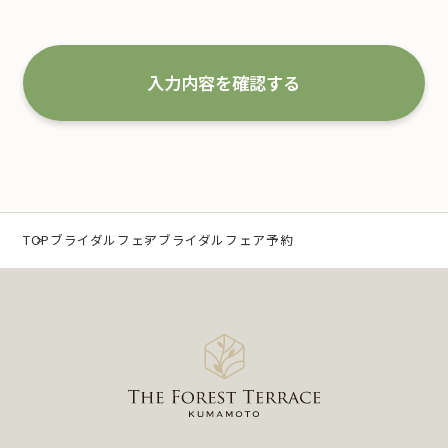
全従業員すべてがこの方針に従い、個人情報の適切
な取扱いと管理を行い改善していくことを宣言いた
します。
入力内容を確認する
1.事業の内容及び規模を考慮した適切な個人情報
の取得、利用及び提供
当社は、個人情報を取得するにあたり、利用目的を
特定するとともに、法で定める場合を除き、その利
TOP
ブライダルフェア
ブライダルフェア予約
用目的の達成に必要な範囲 内において利用いたしま
す。
なお、当社の事業内容は、以下の通りです。
（1）冠婚葬祭業及び冠婚葬祭の会員募集に関する業
務
（2）互助会掛金の回収および案内に関する業務
（3）少額短期保険募集代理店としての保険募集およ
び案内に関する業務