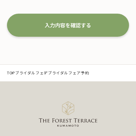
全従業員すべてがこの方針に従い、個人情報の適切
な取扱いと管理を行い改善していくことを宣言いた
します。
入力内容を確認する
1.事業の内容及び規模を考慮した適切な個人情報
の取得、利用及び提供
当社は、個人情報を取得するにあたり、利用目的を
特定するとともに、法で定める場合を除き、その利
TOP
ブライダルフェア
ブライダルフェア予約
用目的の達成に必要な範囲 内において利用いたしま
す。
なお、当社の事業内容は、以下の通りです。
（1）冠婚葬祭業及び冠婚葬祭の会員募集に関する業
務
（2）互助会掛金の回収および案内に関する業務
（3）少額短期保険募集代理店としての保険募集およ
び案内に関する業務