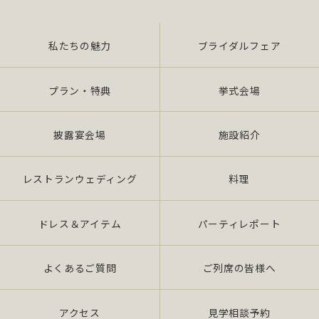
（4）前各号に付随する一切の業務
私たちの魅力
ブライダルフェア
また、当社は特定された個人情報の利用目的の達成
に必要な範囲を超えた個人情報の取扱い（目的外利
用）を行いません。
プラン・特典
挙式会場
提供を必要とする場合は、本人の同意を得て、「個
披露宴会場
施設紹介
人情報保護マネジメントシステムの要求事項」に準
拠したマネジメン トシステムを遵守し、厳正な管理
の下で行います。
レストランウェディング
料理
2.個人情報の適切な取扱い
ドレス＆アイテム
パーティレポート
当社は、個人情報の取扱いに関し、JIS Q 15001：
よくあるご質問
ご列席の皆様へ
2006 の要求事項、法令「個人情報保護法（平成 17
年 4 月施行）（以下、「法」 という。）」及び社団
法人全日本冠婚葬祭互助協会が定める指針、その他
アクセス
見学相談予約