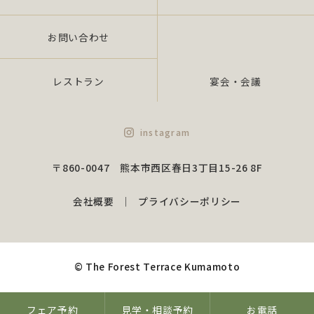
の規範を遵守いたします。
また、当社役員・全従業員がこれを「理解」・「徹
お問い合わせ
底」し、個人情報保護の実現を図るため、継続的に
実施し、維持しかつ改善いた します。
レストラン
宴会・会議
3.個人情報の漏えい、滅失又はき損の防止及び是
正について
instagram
当社は、組織的安全措置、物理的安全措置、技術的
〒860-0047 熊本市西区春日3丁目15-26 8F
安全措置を講じ、個人情報の安全性及び正確性を確
保するために諸政策を実行し、是正いたします。
会社概要
プライバシーポリシー
（1）組織的安全措置について
情報管理の役割、責任の明確化、従業員の監
督、安全管理諸規程の策定、監督を行うもの
© The Forest Terrace Kumamoto
とします
（2）物理的安全措置について
漏えい、滅失又はき損防止のための対策を行
フェア予約
見学・相談予約
お電話