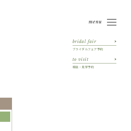
bridal fair
ブライダルフェア予約
to visit
相談・見学予約