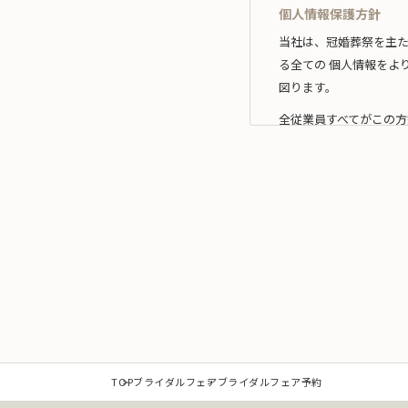
個人情報保護方針
当社は、冠婚葬祭を主
る全ての 個人情報をよ
図ります。
全従業員すべてがこの方
1.事業の内容及び規
当社は、個人情報を取
な範囲 内において利用
なお、当社の事業内容
（1）冠婚葬祭業及び冠
（2）互助会掛金の回収
（3）少額短期保険募集
（4）前各号に付随する
また、当社は特定され
TOP
ブライダルフェア
ブライダルフェア予約
提供を必要とする場合は