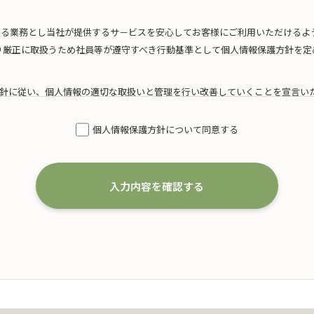
たる業務とし当社が提供するサ－ビスを安心してお客様にご利用いただけるよ
り厳正に取扱うため社員等が遵守すべき行動基準として個人情報保護方針を定
針に従い、個人情報の適切な取扱いと管理を行い改善していくことを宣言い
模を考慮した適切な個人情報の取得、利用及び提供
個人情報保護方針について同意する
得するにあたり、利用目的を特定するとともに、法で定める場合を除き、その
いたします。
は、以下の通りです。
入力内容を確認する
婚葬祭の会員募集に関する業務
および案内に関する業務
代理店としての保険募集および案内に関する業務
一切の業務
た個人情報の利用目的の達成に必要な範囲を超えた個人情報の取扱い（目的外
、本人の同意を得て、「個人情報保護マネジメントシステムの要求事項」に準