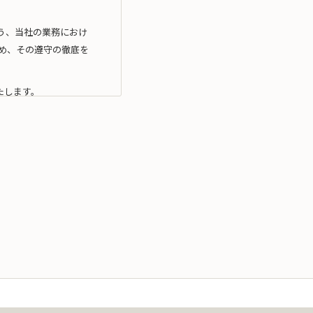
う、当社の業務におけ
め、その遵守の徹底を
たします。
利用目的の達成に必要
利用）を行いません。
拠したマネジメン ト