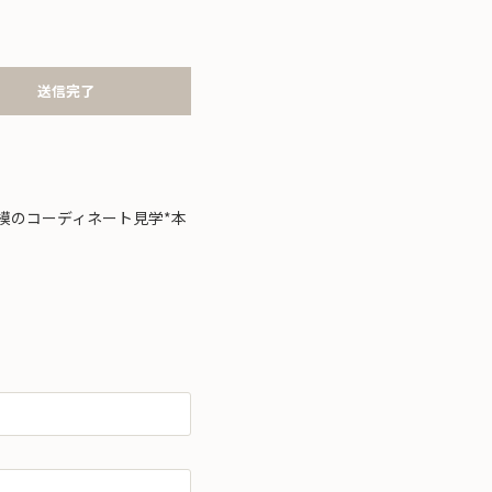
送信完了
模のコーディネート見学*本