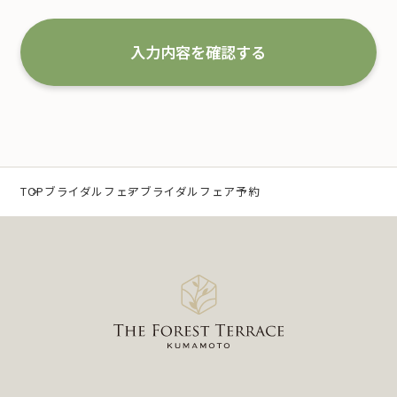
な取扱いと管理を行い改善していくことを宣言いた
します。
入力内容を確認する
1.事業の内容及び規模を考慮した適切な個人情報
の取得、利用及び提供
当社は、個人情報を取得するにあたり、利用目的を
特定するとともに、法で定める場合を除き、その利
TOP
ブライダルフェア
ブライダルフェア予約
用目的の達成に必要な範囲 内において利用いたしま
す。
なお、当社の事業内容は、以下の通りです。
（1）冠婚葬祭業及び冠婚葬祭の会員募集に関する業
務
（2）互助会掛金の回収および案内に関する業務
（3）少額短期保険募集代理店としての保険募集およ
び案内に関する業務
（4）前各号に付随する一切の業務