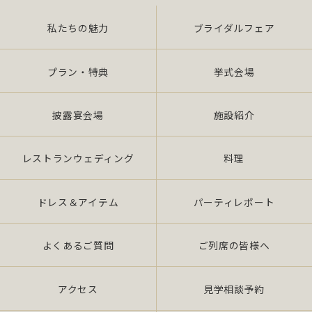
私たちの魅力
ブライダルフェア
また、当社は特定された個人情報の利用目的の達成
に必要な範囲を超えた個人情報の取扱い（目的外利
用）を行いません。
プラン・特典
挙式会場
提供を必要とする場合は、本人の同意を得て、「個
披露宴会場
施設紹介
人情報保護マネジメントシステムの要求事項」に準
拠したマネジメン トシステムを遵守し、厳正な管理
の下で行います。
レストランウェディング
料理
2.個人情報の適切な取扱い
ドレス＆アイテム
パーティレポート
当社は、個人情報の取扱いに関し、JIS Q 15001：
よくあるご質問
ご列席の皆様へ
2006 の要求事項、法令「個人情報保護法（平成 17
年 4 月施行）（以下、「法」 という。）」及び社団
法人全日本冠婚葬祭互助協会が定める指針、その他
アクセス
見学相談予約
の規範を遵守いたします。