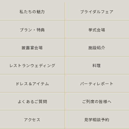
私たちの魅力
ブライダルフェア
また、当社は特定された個人情報の利用目的の達成
に必要な範囲を超えた個人情報の取扱い（目的外利
用）を行いません。
プラン・特典
挙式会場
提供を必要とする場合は、本人の同意を得て、「個
披露宴会場
施設紹介
人情報保護マネジメントシステムの要求事項」に準
拠したマネジメン トシステムを遵守し、厳正な管理
の下で行います。
レストランウェディング
料理
2.個人情報の適切な取扱い
ドレス＆アイテム
パーティレポート
当社は、個人情報の取扱いに関し、JIS Q 15001：
よくあるご質問
ご列席の皆様へ
2006 の要求事項、法令「個人情報保護法（平成 17
年 4 月施行）（以下、「法」 という。）」及び社団
法人全日本冠婚葬祭互助協会が定める指針、その他
アクセス
見学相談予約
の規範を遵守いたします。