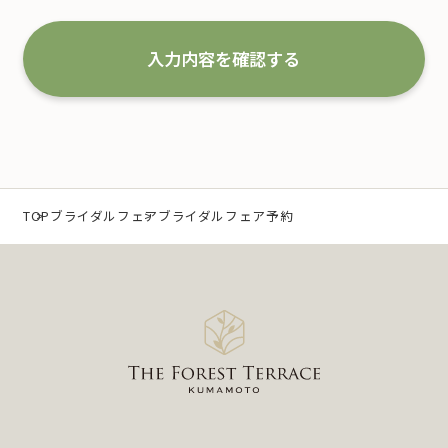
な取扱いと管理を行い改善していくことを宣言いた
します。
入力内容を確認する
1.事業の内容及び規模を考慮した適切な個人情報
の取得、利用及び提供
当社は、個人情報を取得するにあたり、利用目的を
特定するとともに、法で定める場合を除き、その利
TOP
ブライダルフェア
ブライダルフェア予約
用目的の達成に必要な範囲 内において利用いたしま
す。
なお、当社の事業内容は、以下の通りです。
（1）冠婚葬祭業及び冠婚葬祭の会員募集に関する業
務
（2）互助会掛金の回収および案内に関する業務
（3）少額短期保険募集代理店としての保険募集およ
び案内に関する業務
（4）前各号に付随する一切の業務