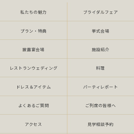
私たちの魅力
ブライダルフェア
また、当社は特定された個人情報の利用目的の達成
に必要な範囲を超えた個人情報の取扱い（目的外利
用）を行いません。
プラン・特典
挙式会場
提供を必要とする場合は、本人の同意を得て、「個
披露宴会場
施設紹介
人情報保護マネジメントシステムの要求事項」に準
拠したマネジメン トシステムを遵守し、厳正な管理
の下で行います。
レストランウェディング
料理
2.個人情報の適切な取扱い
ドレス＆アイテム
パーティレポート
当社は、個人情報の取扱いに関し、JIS Q 15001：
よくあるご質問
ご列席の皆様へ
2006 の要求事項、法令「個人情報保護法（平成 17
年 4 月施行）（以下、「法」 という。）」及び社団
法人全日本冠婚葬祭互助協会が定める指針、その他
アクセス
見学相談予約
の規範を遵守いたします。