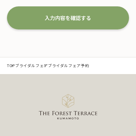
な取扱いと管理を行い改善していくことを宣言いた
します。
入力内容を確認する
1.事業の内容及び規模を考慮した適切な個人情報
の取得、利用及び提供
当社は、個人情報を取得するにあたり、利用目的を
特定するとともに、法で定める場合を除き、その利
TOP
ブライダルフェア
ブライダルフェア予約
用目的の達成に必要な範囲 内において利用いたしま
す。
なお、当社の事業内容は、以下の通りです。
（1）冠婚葬祭業及び冠婚葬祭の会員募集に関する業
務
（2）互助会掛金の回収および案内に関する業務
（3）少額短期保険募集代理店としての保険募集およ
び案内に関する業務
（4）前各号に付随する一切の業務