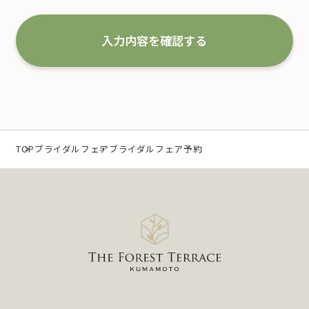
な取扱いと管理を行い改善していくことを宣言いた
します。
入力内容を確認する
1.事業の内容及び規模を考慮した適切な個人情報
の取得、利用及び提供
当社は、個人情報を取得するにあたり、利用目的を
特定するとともに、法で定める場合を除き、その利
TOP
ブライダルフェア
ブライダルフェア予約
用目的の達成に必要な範囲 内において利用いたしま
す。
なお、当社の事業内容は、以下の通りです。
（1）冠婚葬祭業及び冠婚葬祭の会員募集に関する業
務
（2）互助会掛金の回収および案内に関する業務
（3）少額短期保険募集代理店としての保険募集およ
び案内に関する業務
（4）前各号に付随する一切の業務