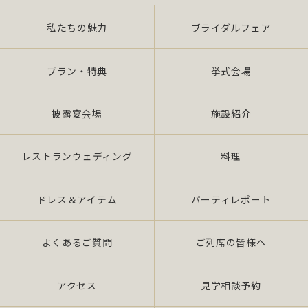
私たちの魅力
ブライダルフェア
また、当社は特定された個人情報の利用目的の達成
に必要な範囲を超えた個人情報の取扱い（目的外利
用）を行いません。
プラン・特典
挙式会場
提供を必要とする場合は、本人の同意を得て、「個
披露宴会場
施設紹介
人情報保護マネジメントシステムの要求事項」に準
拠したマネジメン トシステムを遵守し、厳正な管理
の下で行います。
レストランウェディング
料理
2.個人情報の適切な取扱い
ドレス＆アイテム
パーティレポート
当社は、個人情報の取扱いに関し、JIS Q 15001：
よくあるご質問
ご列席の皆様へ
2006 の要求事項、法令「個人情報保護法（平成 17
年 4 月施行）（以下、「法」 という。）」及び社団
法人全日本冠婚葬祭互助協会が定める指針、その他
アクセス
見学相談予約
の規範を遵守いたします。