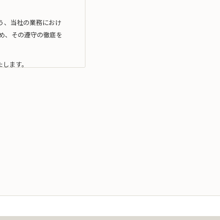
う、当社の業務におけ
め、その遵守の徹底を
たします。
利用目的の達成に必要
利用）を行いません。
拠したマネジメン ト