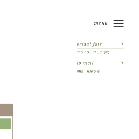
bridal fair
ブライダルフェア予約
to visit
相談・見学予約