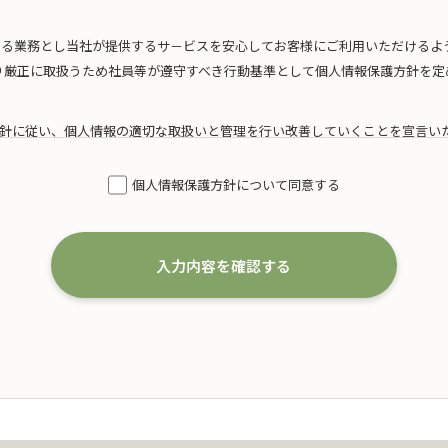
たる業務とし当社が提供するサ－ビスを安心してお客様にご利用いただけるよ
り厳正に取扱うため社員等が遵守すべき行動基準として個人情報保護方針を定
針に従い、個人情報の適切な取扱いと管理を行い改善していくことを宣言い
模を考慮した適切な個人情報の取得、利用及び提供
個人情報保護方針について同意する
得するにあたり、利用目的を特定するとともに、法で定める場合を除き、その
いたします。
は、以下の通りです。
入力内容を確認する
婚葬祭の会員募集に関する業務
および案内に関する業務
代理店としての保険募集および案内に関する業務
一切の業務
た個人情報の利用目的の達成に必要な範囲を超えた個人情報の取扱い（目的外
、本人の同意を得て、「個人情報保護マネジメントシステムの要求事項」に準