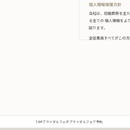
個人情報保護方針
当社は、冠婚葬祭を主
る全ての 個人情報をよ
図ります。
全従業員すべてがこの方
1.事業の内容及び規
当社は、個人情報を取
な範囲 内において利用
なお、当社の事業内容
（1）冠婚葬祭業及び冠
（2）互助会掛金の回収
（3）少額短期保険募集
（4）前各号に付随する
また、当社は特定され
TOP
ブライダルフェア
ブライダルフェア予約
提供を必要とする場合は