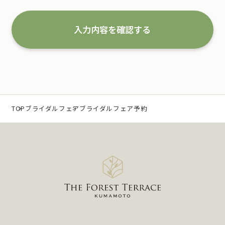
な取扱いと管理を行い改善していくことを宣言いた
します。
入力内容を確認する
1.事業の内容及び規模を考慮した適切な個人情報
の取得、利用及び提供
当社は、個人情報を取得するにあたり、利用目的を
特定するとともに、法で定める場合を除き、その利
TOP
ブライダルフェア
ブライダルフェア予約
用目的の達成に必要な範囲 内において利用いたしま
す。
なお、当社の事業内容は、以下の通りです。
（1）冠婚葬祭業及び冠婚葬祭の会員募集に関する業
務
（2）互助会掛金の回収および案内に関する業務
（3）少額短期保険募集代理店としての保険募集およ
び案内に関する業務
（4）前各号に付随する一切の業務