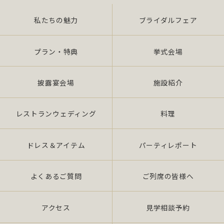
私たちの魅力
ブライダルフェア
また、当社は特定された個人情報の利用目的の達成
に必要な範囲を超えた個人情報の取扱い（目的外利
用）を行いません。
プラン・特典
挙式会場
提供を必要とする場合は、本人の同意を得て、「個
披露宴会場
施設紹介
人情報保護マネジメントシステムの要求事項」に準
拠したマネジメン トシステムを遵守し、厳正な管理
の下で行います。
レストランウェディング
料理
2.個人情報の適切な取扱い
ドレス＆アイテム
パーティレポート
当社は、個人情報の取扱いに関し、JIS Q 15001：
よくあるご質問
ご列席の皆様へ
2006 の要求事項、法令「個人情報保護法（平成 17
年 4 月施行）（以下、「法」 という。）」及び社団
法人全日本冠婚葬祭互助協会が定める指針、その他
アクセス
見学相談予約
の規範を遵守いたします。