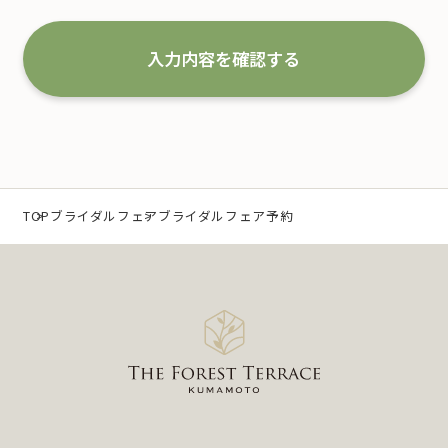
な取扱いと管理を行い改善していくことを宣言いた
します。
入力内容を確認する
1.事業の内容及び規模を考慮した適切な個人情報
の取得、利用及び提供
当社は、個人情報を取得するにあたり、利用目的を
特定するとともに、法で定める場合を除き、その利
TOP
ブライダルフェア
ブライダルフェア予約
用目的の達成に必要な範囲 内において利用いたしま
す。
なお、当社の事業内容は、以下の通りです。
（1）冠婚葬祭業及び冠婚葬祭の会員募集に関する業
務
（2）互助会掛金の回収および案内に関する業務
（3）少額短期保険募集代理店としての保険募集およ
び案内に関する業務
（4）前各号に付随する一切の業務