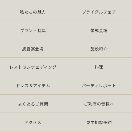
私たちの魅力
ブライダルフェア
また、当社は特定された個人情報の利用目的の達成
に必要な範囲を超えた個人情報の取扱い（目的外利
用）を行いません。
プラン・特典
挙式会場
提供を必要とする場合は、本人の同意を得て、「個
披露宴会場
施設紹介
人情報保護マネジメントシステムの要求事項」に準
拠したマネジメン トシステムを遵守し、厳正な管理
の下で行います。
レストランウェディング
料理
2.個人情報の適切な取扱い
ドレス＆アイテム
パーティレポート
当社は、個人情報の取扱いに関し、JIS Q 15001：
よくあるご質問
ご列席の皆様へ
2006 の要求事項、法令「個人情報保護法（平成 17
年 4 月施行）（以下、「法」 という。）」及び社団
法人全日本冠婚葬祭互助協会が定める指針、その他
アクセス
見学相談予約
の規範を遵守いたします。