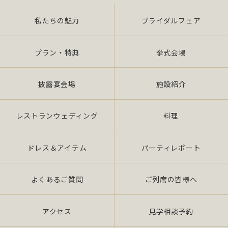
私たちの魅力
ブライダルフェア
また、当社は特定された個人情報の利用目的の達成
に必要な範囲を超えた個人情報の取扱い（目的外利
用）を行いません。
プラン・特典
挙式会場
提供を必要とする場合は、本人の同意を得て、「個
披露宴会場
施設紹介
人情報保護マネジメントシステムの要求事項」に準
拠したマネジメン トシステムを遵守し、厳正な管理
の下で行います。
レストランウェディング
料理
2.個人情報の適切な取扱い
ドレス＆アイテム
パーティレポート
当社は、個人情報の取扱いに関し、JIS Q 15001：
よくあるご質問
ご列席の皆様へ
2006 の要求事項、法令「個人情報保護法（平成 17
年 4 月施行）（以下、「法」 という。）」及び社団
法人全日本冠婚葬祭互助協会が定める指針、その他
アクセス
見学相談予約
の規範を遵守いたします。