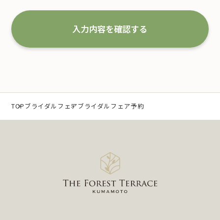
な取扱いと管理を行い改善していくことを宣言いた
します。
入力内容を確認する
1.事業の内容及び規模を考慮した適切な個人情報
の取得、利用及び提供
当社は、個人情報を取得するにあたり、利用目的を
特定するとともに、法で定める場合を除き、その利
TOP
ブライダルフェア
ブライダルフェア予約
用目的の達成に必要な範囲 内において利用いたしま
す。
なお、当社の事業内容は、以下の通りです。
（1）冠婚葬祭業及び冠婚葬祭の会員募集に関する業
務
（2）互助会掛金の回収および案内に関する業務
（3）少額短期保険募集代理店としての保険募集およ
び案内に関する業務
（4）前各号に付随する一切の業務