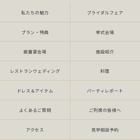
私たちの魅力
ブライダルフェア
また、当社は特定された個人情報の利用目的の達成
に必要な範囲を超えた個人情報の取扱い（目的外利
用）を行いません。
プラン・特典
挙式会場
提供を必要とする場合は、本人の同意を得て、「個
披露宴会場
施設紹介
人情報保護マネジメントシステムの要求事項」に準
拠したマネジメン トシステムを遵守し、厳正な管理
の下で行います。
レストランウェディング
料理
2.個人情報の適切な取扱い
ドレス＆アイテム
パーティレポート
当社は、個人情報の取扱いに関し、JIS Q 15001：
よくあるご質問
ご列席の皆様へ
2006 の要求事項、法令「個人情報保護法（平成 17
年 4 月施行）（以下、「法」 という。）」及び社団
法人全日本冠婚葬祭互助協会が定める指針、その他
アクセス
見学相談予約
の規範を遵守いたします。