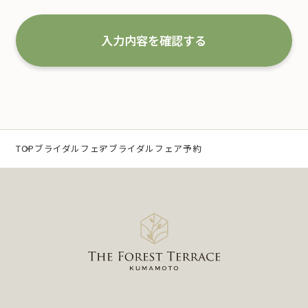
な取扱いと管理を行い改善していくことを宣言いた
します。
入力内容を確認する
1.事業の内容及び規模を考慮した適切な個人情報
の取得、利用及び提供
当社は、個人情報を取得するにあたり、利用目的を
特定するとともに、法で定める場合を除き、その利
TOP
ブライダルフェア
ブライダルフェア予約
用目的の達成に必要な範囲 内において利用いたしま
す。
なお、当社の事業内容は、以下の通りです。
（1）冠婚葬祭業及び冠婚葬祭の会員募集に関する業
務
（2）互助会掛金の回収および案内に関する業務
（3）少額短期保険募集代理店としての保険募集およ
び案内に関する業務
（4）前各号に付随する一切の業務