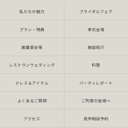
私たちの魅力
ブライダルフェア
また、当社は特定された個人情報の利用目的の達成
に必要な範囲を超えた個人情報の取扱い（目的外利
用）を行いません。
プラン・特典
挙式会場
提供を必要とする場合は、本人の同意を得て、「個
披露宴会場
施設紹介
人情報保護マネジメントシステムの要求事項」に準
拠したマネジメン トシステムを遵守し、厳正な管理
の下で行います。
レストランウェディング
料理
2.個人情報の適切な取扱い
ドレス＆アイテム
パーティレポート
当社は、個人情報の取扱いに関し、JIS Q 15001：
よくあるご質問
ご列席の皆様へ
2006 の要求事項、法令「個人情報保護法（平成 17
年 4 月施行）（以下、「法」 という。）」及び社団
法人全日本冠婚葬祭互助協会が定める指針、その他
アクセス
見学相談予約
の規範を遵守いたします。