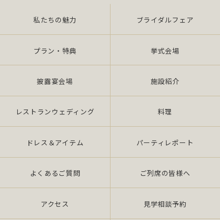
私たちの魅力
ブライダルフェア
また、当社は特定された個人情報の利用目的の達成
に必要な範囲を超えた個人情報の取扱い（目的外利
用）を行いません。
プラン・特典
挙式会場
提供を必要とする場合は、本人の同意を得て、「個
披露宴会場
施設紹介
人情報保護マネジメントシステムの要求事項」に準
拠したマネジメン トシステムを遵守し、厳正な管理
の下で行います。
レストランウェディング
料理
2.個人情報の適切な取扱い
ドレス＆アイテム
パーティレポート
当社は、個人情報の取扱いに関し、JIS Q 15001：
よくあるご質問
ご列席の皆様へ
2006 の要求事項、法令「個人情報保護法（平成 17
年 4 月施行）（以下、「法」 という。）」及び社団
法人全日本冠婚葬祭互助協会が定める指針、その他
アクセス
見学相談予約
の規範を遵守いたします。