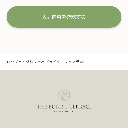
な取扱いと管理を行い改善していくことを宣言いた
します。
入力内容を確認する
1.事業の内容及び規模を考慮した適切な個人情報
の取得、利用及び提供
当社は、個人情報を取得するにあたり、利用目的を
特定するとともに、法で定める場合を除き、その利
TOP
ブライダルフェア
ブライダルフェア予約
用目的の達成に必要な範囲 内において利用いたしま
す。
なお、当社の事業内容は、以下の通りです。
（1）冠婚葬祭業及び冠婚葬祭の会員募集に関する業
務
（2）互助会掛金の回収および案内に関する業務
（3）少額短期保険募集代理店としての保険募集およ
び案内に関する業務
（4）前各号に付随する一切の業務