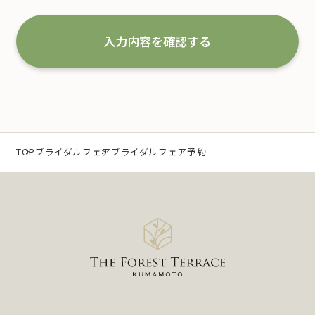
な取扱いと管理を行い改善していくことを宣言いた
します。
入力内容を確認する
1.事業の内容及び規模を考慮した適切な個人情報
の取得、利用及び提供
当社は、個人情報を取得するにあたり、利用目的を
特定するとともに、法で定める場合を除き、その利
TOP
ブライダルフェア
ブライダルフェア予約
用目的の達成に必要な範囲 内において利用いたしま
す。
なお、当社の事業内容は、以下の通りです。
（1）冠婚葬祭業及び冠婚葬祭の会員募集に関する業
務
（2）互助会掛金の回収および案内に関する業務
（3）少額短期保険募集代理店としての保険募集およ
び案内に関する業務
（4）前各号に付随する一切の業務