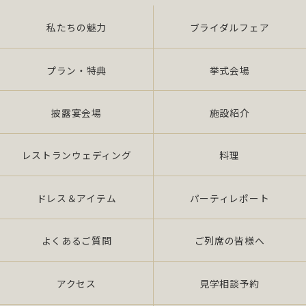
私たちの魅力
ブライダルフェア
また、当社は特定された個人情報の利用目的の達成
に必要な範囲を超えた個人情報の取扱い（目的外利
用）を行いません。
プラン・特典
挙式会場
提供を必要とする場合は、本人の同意を得て、「個
披露宴会場
施設紹介
人情報保護マネジメントシステムの要求事項」に準
拠したマネジメン トシステムを遵守し、厳正な管理
の下で行います。
レストランウェディング
料理
2.個人情報の適切な取扱い
ドレス＆アイテム
パーティレポート
当社は、個人情報の取扱いに関し、JIS Q 15001：
よくあるご質問
ご列席の皆様へ
2006 の要求事項、法令「個人情報保護法（平成 17
年 4 月施行）（以下、「法」 という。）」及び社団
法人全日本冠婚葬祭互助協会が定める指針、その他
アクセス
見学相談予約
の規範を遵守いたします。