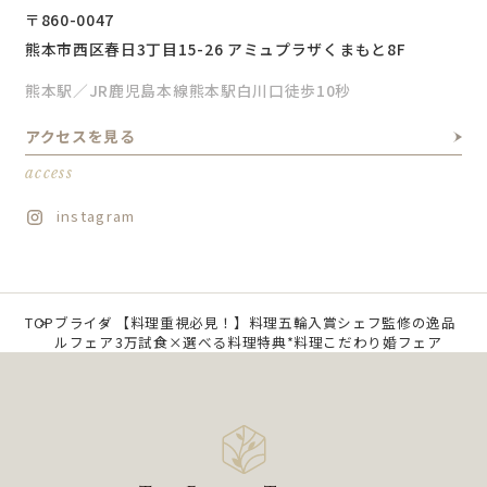
〒860-0047
熊本市西区春日3丁目15-26 アミュプラザくまもと8F
熊本駅／JR鹿児島本線熊本駅白川口徒歩10秒
アクセスを見る
access
instagram
TOP
ブライダ
【料理重視必見！】料理五輪入賞シェフ監修の逸品
ルフェア
3万試食×選べる料理特典*料理こだわり婚フェア