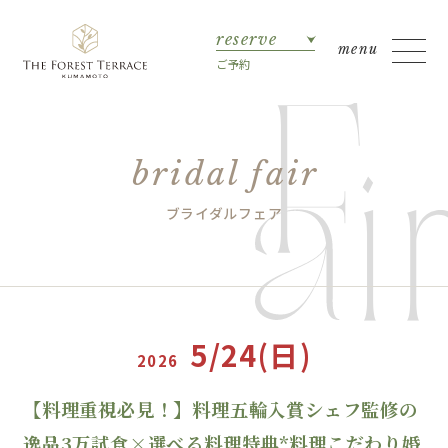
reserve
ご予約
bridal fair
ブライダルフェア
5/24(日)
2026
【料理重視必見！】料理五輪入賞シェフ監修の
逸品3万試食×選べる料理特典*料理こだわり婚