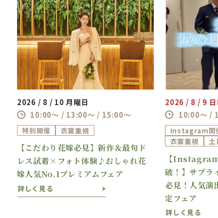
2026 / 8 / 10 月曜日
2026 / 8 / 9
10:00～ / 13:00～ / 15:00～
10:00～ / 
特別開催
衣裳重視
Instagram
衣裳重視
土
【こだわり花嫁必見】新作＆最旬ド
【Instagr
理
レス試着×フォト体験♪おしゃれ花
破！】サプラ
嫁人気No.1プレミアムフェア
必見！人気演
詳しく見る
定フェア
詳しく見る