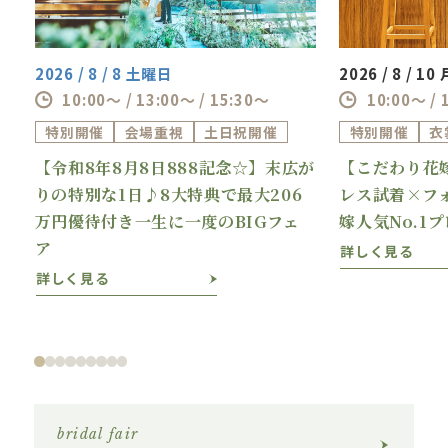
2026 / 8 / 8 土曜日
2026 / 8 / 1
10:00～ / 13:00～ / 15:30～
10:00～ / 
特別開催
会場重視
土日祝開催
特別開催
衣
【令和8年8月8日888記念☆】末広が
【こだわり花
理
りの特別な1日♪8大特典で最大206
レス試着×フ
万円優待付き一生に一度のBIGフェ
嫁人気No.1
ア
詳しく見る
詳しく見る
bridal fair