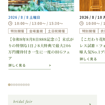
2026 / 8 / 8 土曜日
2026 / 8 / 1
10:00～ / 13:00～ / 15:30～
10:00～ / 
特別開催
会場重視
土日祝開催
特別開催
衣
【令和8年8月8日888記念☆】末広が
【こだわり花
理
りの特別な1日♪8大特典で最大206
レス試着×フ
万円優待付き一生に一度のBIGフェ
嫁人気No.1
ア
詳しく見る
詳しく見る
bridal fair