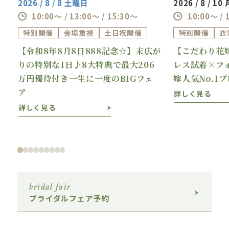
2026 / 8 / 8 土曜日
2026 / 8 / 1
10:00～ / 13:00～ / 15:30～
10:00～ / 
特別開催
会場重視
土日祝開催
特別開催
衣
【令和8年8月8日888記念☆】末広が
【こだわり花
理
りの特別な1日♪8大特典で最大206
レス試着×フ
万円優待付き一生に一度のBIGフェ
嫁人気No.1
ア
詳しく見る
詳しく見る
bridal fair
ブライダルフェア予約