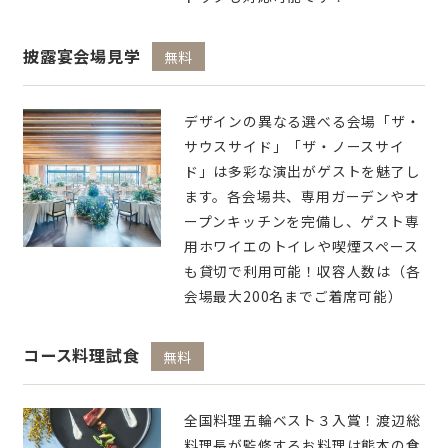
披露宴会場見学
無料
デザインの異なる選べる会場「ザ・
サウスサイド」「ザ・ノースサイ
ド」は多彩な演出がゲストを魅了し
ます。各会場共、専用ガーデンやオ
ープンキッチンを完備し、ゲスト専
用ホワイエのトイレや喫煙スペース
も貸切で利用可能！収容人数は（各
会場最大200名までご着席可能）
コース料理試食
無料
全国料理五輪ベスト３入賞！渡辺総
料理長が監修するお料理は熊本の食