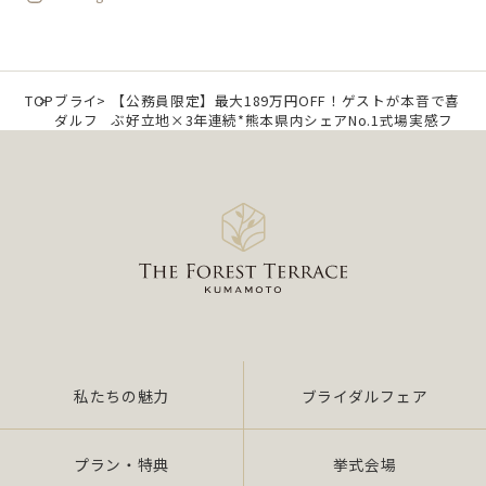
TOP
ブライ
【公務員限定】最大189万円OFF！ゲストが本音で喜
ダルフ
ぶ好立地×3年連続*熊本県内シェアNo.1式場実感フ
ェア
ェア
私たちの魅力
ブライダルフェア
プラン・特典
挙式会場