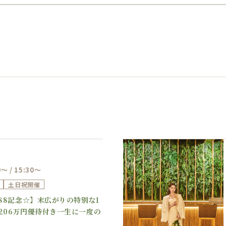
0～ / 15:30～
土日祝開催
Previous
Next
888記念☆】末広がりの特別な1
206万円優待付き一生に一度の