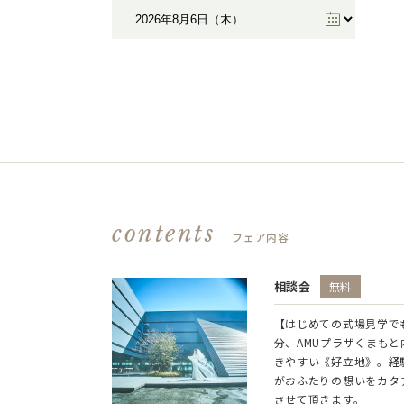
contents
フェア内容
相談会
無料
【はじめての式場見学で
分、AMUプラザくまも
きやすい《好立地》。経
がおふたりの想いをカタ
させて頂きます。