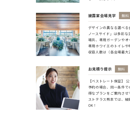
披露宴会場見学
無料
デザインの異なる選べる
ノースサイド」は多彩な
場共、専用ガーデンやオ
専用ホワイエのトイレや
収容人数は（各会場最大
お見積り提示
無料
【ベストレート保証】 
予約の場合、同一条件で
得なプランをご案内させ
ストテラス熊本では、結
OK！