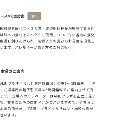
コース料理試食
無料
国料理五輪ベスト３入賞！渡辺総料理長が監修するお料
は熊本の食材をふんだんに使用しつつ、九州各地の食材
厳選し創りあげられ、皆様よりお喜びのお言葉を頂戴し
います。アレルギーがある方のご対応も可。
駐車場のご案内
AMUプラザくまもと専用駐車場】の第1～3駐車場、ホテ
・式場専用の地下駐車場は6時間無料でご案内させて頂
ます。 式場へのエレベーターはAMUプラザを正面に見ま
て、右側に金色の自動ドアがございますので、そちらよ
お進み頂きまして8階にブライダルサロン・結婚式場が
ざいます。