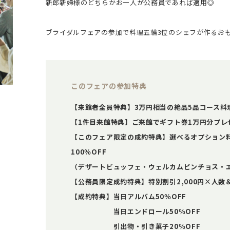
新郎新婦様のどちらかお一人が公務員であれば適用◎
ブライダルフェアの参加で料理五輪3位のシェフが作るお
このフェアの参加特典
【来館者全員特典】3万円相当の絶品5品コース料
【1件目来館特典】ご来館でギフト券1万円分プレ
【このフェア限定の成約特典】選べるオプション料
100％OFF
（デザートビュッフェ・ウェルカムピンチョス・
【公務員限定成約特典】特別割引2,000円×人
【成約特典】当日アルバム50％OFF
当日エンドロール50％OFF
引出物・引き菓子20％OFF