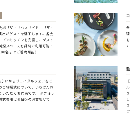
会場「ザ・サウスサイド」「ザ・
全
演出がゲストを魅了します。各会
理
ープンキッチンを完備し、ゲスト
を
喫煙スペースも貸切で利用可能！
て
200名までご着席可能）
公式HPからブライダルフェアをご
【
のご結婚式について、いちばんお
ル
ていただくお約束です。 ※フォレ
き
婚式費用は翌日迄のお支払いで
し
り
ご