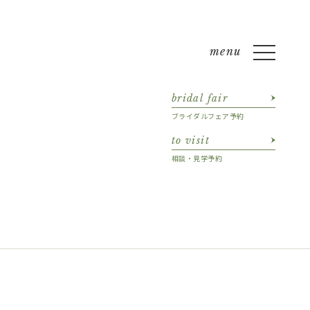
bridal fair
ブライダルフェア予約
to visit
相談・見学予約