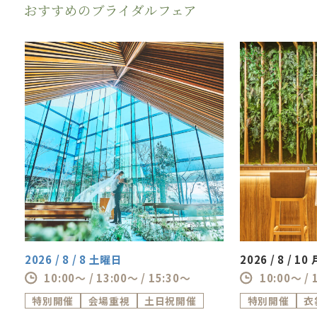
を
おすすめのブライダルフェア
少人数だからこその《オリジナル料理》でのお
もてなしも叶います。
熊本駅直結の好立地×360度緑と水辺に囲まれ
たチャペルもスタッフ一押し！
特別な一日の特別なプランをご用意しておりま
すので、お気軽にフェアにご参加ください。
2026 / 8 / 8 土曜日
2026 / 8 / 1
10:00～ / 13:00～ / 15:30～
10:00～ / 
特別開催
会場重視
土日祝開催
特別開催
衣