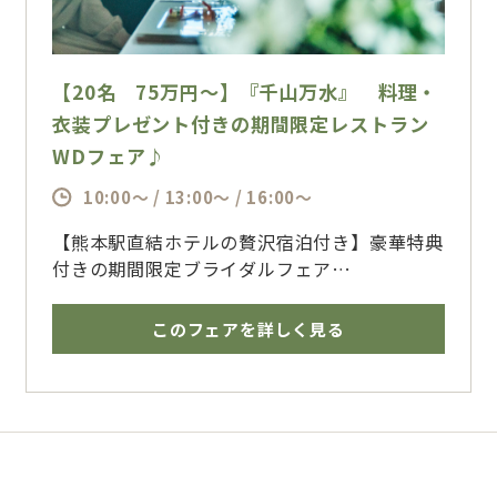
【20名 75万円～】『千山万水』 料理・
衣装プレゼント付きの期間限定レストラン
WDフェア♪
10:00～ / 13:00～ / 16:00～
【熊本駅直結ホテルの贅沢宿泊付き】豪華特典
付きの期間限定ブライダルフェア
今なら、ウエディングドレス・タキシードもプ
レゼント♪
このフェアを詳しく見る
阿蘇山を一望できる地上35mの天空レストラ
ンで叶う、大切なゲストのみなさまと過ごす特
別な一日
熊本の街並みを見下ろすアーバンビューと、五
輪シェフ手掛ける絶品コースで贅沢なひととき