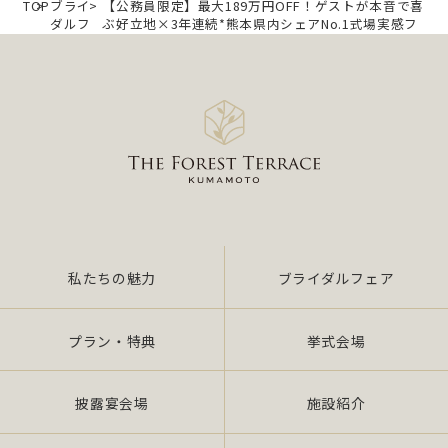
TOP
ブライ
【公務員限定】最大189万円OFF！ゲストが本音で喜
ダルフ
ぶ好立地×3年連続*熊本県内シェアNo.1式場実感フ
ェア
ェア
私たちの魅力
ブライダルフェア
プラン・特典
挙式会場
披露宴会場
施設紹介