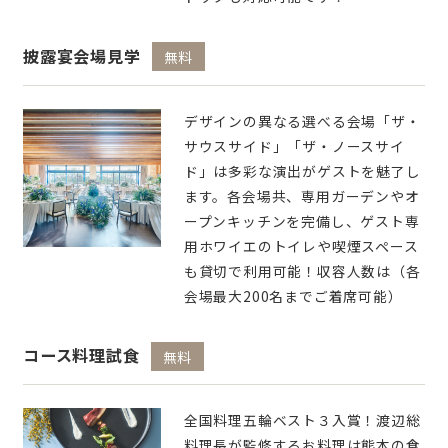
披露宴会場見学
無料
デザインの異なる選べる会場「ザ・
サウスサイド」「ザ・ノースサイ
ド」は多彩な演出がゲストを魅了し
ます。各会場共、専用ガーデンやオ
ープンキッチンを完備し、ゲスト専
用ホワイエのトイレや喫煙スペース
も貸切で利用可能！収容人数は（各
会場最大200名までご着席可能）
コース料理試食
無料
全国料理五輪ベスト３入賞！渡辺総
料理長が監修するお料理は熊本の食