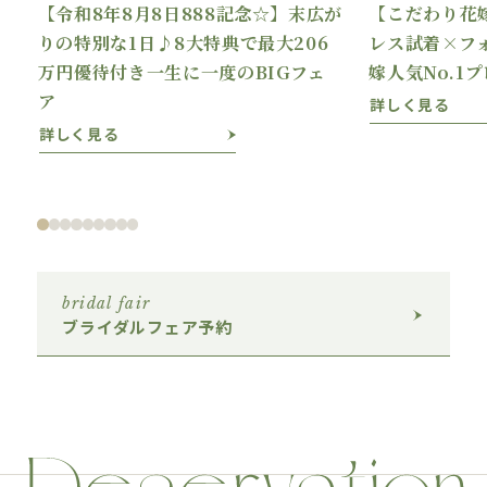
【令和8年8月8日888記念☆】末広が
【こだわり花
理
りの特別な1日♪8大特典で最大206
レス試着×フ
万円優待付き一生に一度のBIGフェ
嫁人気No.1
ア
詳しく見る
詳しく見る
bridal fair
ブライダルフェア予約