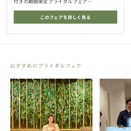
付きの期間限定ブライダルフェア
今なら、ウエディングドレス・タキシードもプ
レゼント♪
このフェアを詳しく見る
阿蘇山を一望できる地上35mの天空レストラ
ンで叶う、大切なゲストのみなさまと過ごす特
別な一日
熊本の街並みを見下ろすアーバンビューと、五
輪シェフ手掛ける絶品コースで贅沢なひととき
を
おすすめのブライダルフェア
少人数だからこその《オリジナル料理》でのお
もてなしも叶います。
熊本駅直結の好立地×360度緑と水辺に囲まれ
たチャペルもスタッフ一押し！
特別な一日の特別なプランをご用意しておりま
すので、お気軽にフェアにご参加ください。