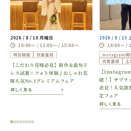
2026 / 8 / 10 月曜日
2026 / 8 / 1
10:00～ / 13:00～ / 15:00～
10:00～ / 
特別開催
衣裳重視
Instagram
衣裳重視
土
【こだわり花嫁必見】新作＆最旬ド
【Instagr
理
レス試着×フォト体験♪おしゃれ花
破！】サプラ
嫁人気No.1プレミアムフェア
必見！人気演
詳しく見る
定フェア
詳しく見る