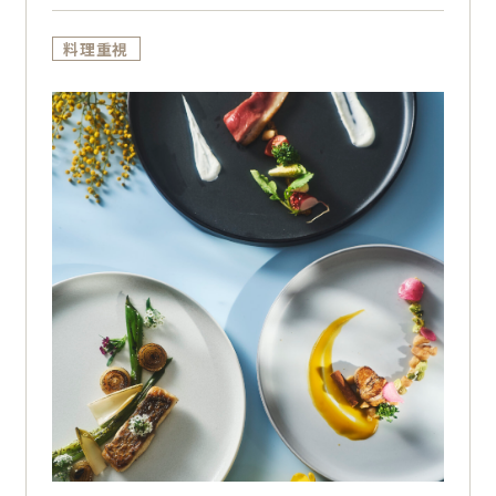
お二人の希望をしっかり叶えながら、コストも
時間もスマートに！
料理重視
新郎新婦様のどちらかお一人が公務員であれば
適用◎
ブライダルフェアの参加で料理五輪3位のシェ
フが作るおもてなしコース試食付き