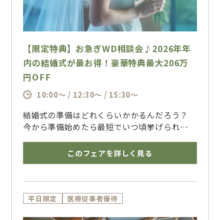
【限定特典】お急ぎWD相談会♪2026年年
内の結婚式が最お得！豪華特典最大206万
円OFF
10:00～ / 12:30～ / 15:30～
結婚式の準備はどれくらいかかるんだろう？
今から準備始めたら最短でいつ頃挙げられるの
かな？
できる限り早めに結婚式をしたいな、、、でも
このフェアを詳しく見る
間に合うのかな
そんな疑問や不安をお持ちのカップル様必
見！！
結婚式準備は２か月あれば十分です！担当スタ
平日限定
医療従事者優待
ッフも一緒にお二人の結婚式準備を精一杯お手