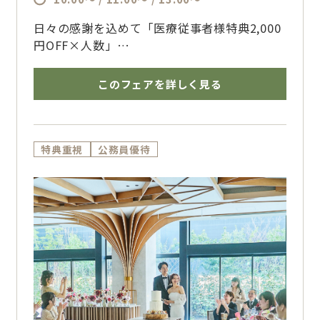
日々の感謝を込めて「医療従事者様特典2,000
円OFF×人数」
チャペル挙式料最大100％OFFなど最大189万
円優待！
このフェアを詳しく見る
日々私たちの命と健康のためにご尽力いただく
身体を癒してほしい！
そんな医療現場で働く方限定で『みどりアイク
リニックエステ券』プレゼント！！
特典重視
公務員優待
～みどりアイクリニック～
結婚式という特別な日に向けて
ブライダル美容を医療の力でサポート♪