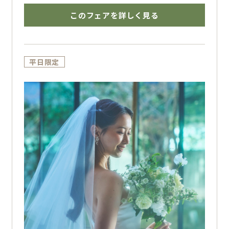
そ気になるポイントがあるかと思います。
このフェアを詳しく見る
新郎新婦様からのご紹介じゃなくてもOK！！
【ご成約特典】
限定特典には人気のライブエンドロール・前撮
平日限定
り衣裳2点（新郎新婦様1着ずつ）・2次会（千
山万水にて）の中からお選び頂きまして特典を
付けさせて頂きます。
開業から5年、会場リニューアルを経て、熊本
県内で一番多くの新郎新婦様に選ばれている結
婚式場。
なぜ、これだけ多くの新郎新婦様に選んでいた
だけているのかが分かるフェアとなっておりま
す♪
初めての式場見学のおふたりには1万円分のギ
フト券をプレゼント☆