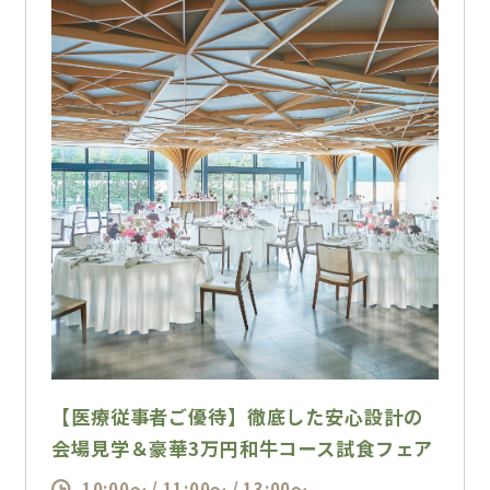
伝いいたします！
2026年年内の結婚式が最もお得☆
直前予約限定特典2,000円×人数OFF等多数特
典をご準備しております
≪最大206万円OFF≫
期間限定開催の為、定員になり次第終了！ご予
約はお早めに！！
【医療従事者ご優待】徹底した安心設計の
会場見学＆豪華3万円和牛コース試食フェア
10:00～ / 11:00～ / 13:00～