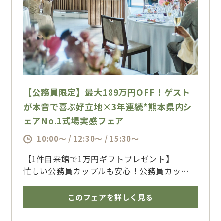
【公務員限定】最大189万円OFF！ゲスト
が本音で喜ぶ好立地×3年連続*熊本県内シ
ェアNo.1式場実感フェア
10:00～ / 12:30～ / 15:30～
【1件目来館で1万円ギフトプレゼント】
忙しい公務員カップルも安心！公務員カップル
に多く選ばれる結婚式場はフォレストテラス＊
選ばれ続けてきたからこその、打ち合わせのし
このフェアを詳しく見る
やすさやお得な特典をそろえた結婚式プラン
で、準備もスムーズ♪