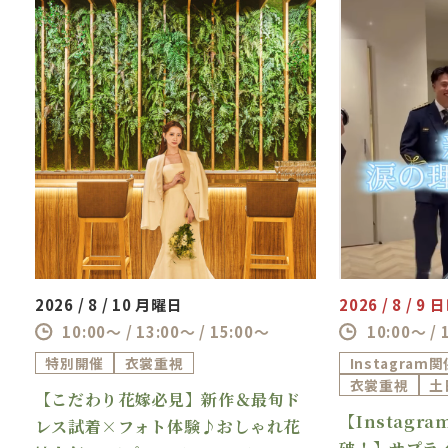
ゲスト満足度を左右するおもてなしの一つであ
る“料理”、だからこそ、しっかりこだわりたい
おふたりへ。
本フェアでは、料理重視の方限定でコースラン
クアップや人気オプション特典をご用意。
おふたりのこだわりが、ゲストへのおもてなし
としてしっかり伝わる結婚式をご提案します。
“美味しかったね”が自然とこぼれる、そんな一
日を一緒に叶えましょう。
2026 / 8 / 10 月曜日
2026 / 8 / 9
≪最大166万円OFF≫挙式料無料や引出物割引
10:00～ / 13:00～ / 15:00～
10:00～ / 
など豪華特典多数
特別開催
衣裳重視
Instagram
１件目ご来館で1万円ギフト券付
衣裳重視
土
【こだわり花嫁必見】新作＆最旬ド
【Instagr
理
レス試着×フォト体験♪おしゃれ花
破！】サプラ