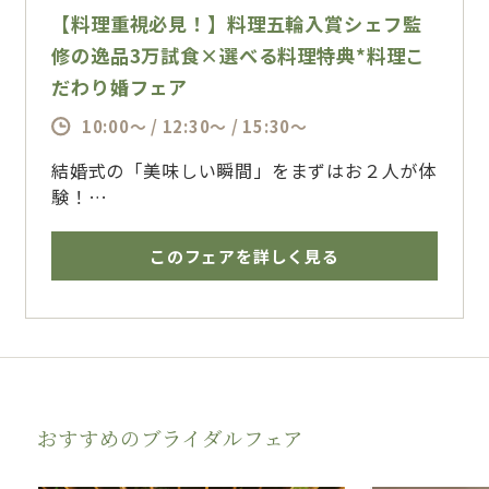
【料理重視必見！】料理五輪入賞シェフ監
修の逸品3万試食×選べる料理特典*料理こ
だわり婚フェア
10:00～ / 12:30～ / 15:30～
結婚式の「美味しい瞬間」をまずはお２人が体
験！
【日本三大料亭】といわれる”金田中(かねたな
か)”で副料理長として腕を磨き、
このフェアを詳しく見る
技能五輪全国大会料理部門ベスト3入賞の《渡
辺総料理長》が手掛ける、コース料理を無料で
ご試食頂けます。
熊本県産にこだわったフレンチと和のフュージ
ョン料理
「ハイクオリティな味・色のバランス・食材の
おすすめのブライダルフェア
香り」を最大限に生かす技術でゲストを笑顔に
導きます。