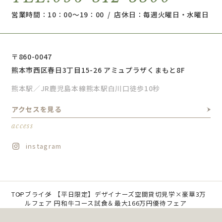
営業時間：10：00～19：00 / 店休日：毎週火曜日・水曜日
〒860-0047
熊本市西区春日3丁目15-26 アミュプラザくまもと8F
熊本駅／JR鹿児島本線熊本駅白川口徒歩10秒
アクセスを見る
access
instagram
TOP
ブライダ
【平日限定】デザイナーズ空間貸切見学×豪華3万
ルフェア
円和牛コース試食＆最大166万円優待フェア