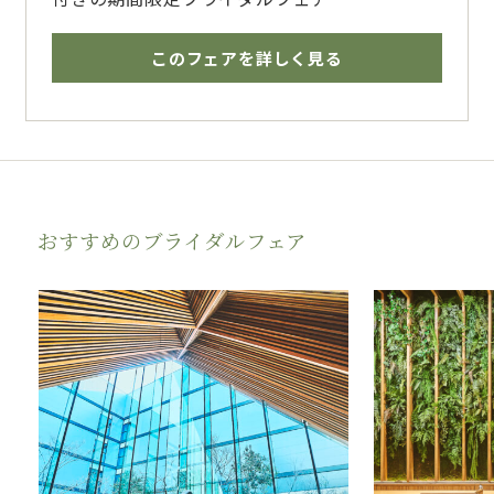
今なら、ウエディングドレス・タキシードもプ
レゼント♪
このフェアを詳しく見る
阿蘇山を一望できる地上35mの天空レストラ
ンで叶う、大切なゲストのみなさまと過ごす特
別な一日
熊本の街並みを見下ろすアーバンビューと、五
輪シェフ手掛ける絶品コースで贅沢なひととき
を
おすすめのブライダルフェア
少人数だからこその《オリジナル料理》でのお
もてなしも叶います。
熊本駅直結の好立地×360度緑と水辺に囲まれ
たチャペルもスタッフ一押し！
特別な一日の特別なプランをご用意しておりま
すので、お気軽にフェアにご参加ください。