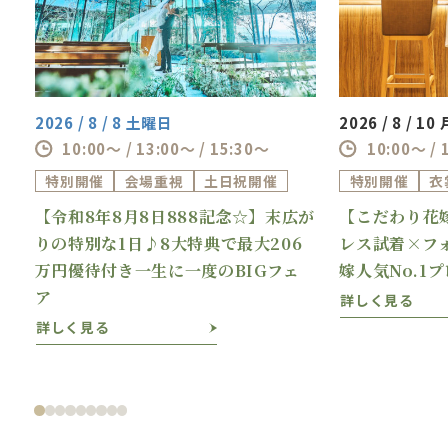
2026 / 8 / 8 土曜日
2026 / 8 / 1
10:00～ / 13:00～ / 15:30～
10:00～ / 
特別開催
会場重視
土日祝開催
特別開催
衣
【令和8年8月8日888記念☆】末広が
【こだわり花
理
りの特別な1日♪8大特典で最大206
レス試着×フ
万円優待付き一生に一度のBIGフェ
嫁人気No.1
ア
詳しく見る
詳しく見る