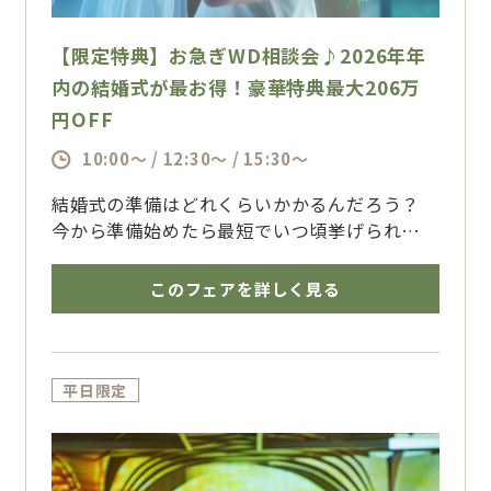
【限定特典】お急ぎWD相談会♪2026年年
内の結婚式が最お得！豪華特典最大206万
円OFF
10:00～ / 12:30～ / 15:30～
結婚式の準備はどれくらいかかるんだろう？
今から準備始めたら最短でいつ頃挙げられるの
かな？
できる限り早めに結婚式をしたいな、、、でも
このフェアを詳しく見る
間に合うのかな
そんな疑問や不安をお持ちのカップル様必
見！！
結婚式準備は２か月あれば十分です！担当スタ
平日限定
ッフも一緒にお二人の結婚式準備を精一杯お手
伝いいたします！