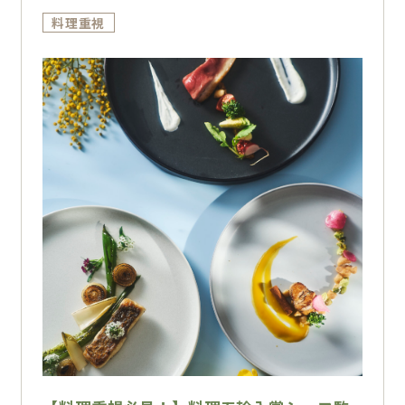
時間もスマートに！
料理重視
新郎新婦様のどちらかお一人が公務員であれば
適用◎
ブライダルフェアの参加で料理五輪3位のシェ
フが作るおもてなしコース試食付き