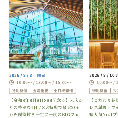
ゲスト満足度を左右するおもてなしの一つであ
る“料理”、だからこそ、しっかりこだわりたい
おふたりへ。
本フェアでは、料理重視の方限定でコースラン
クアップや人気オプション特典をご用意。
おふたりのこだわりが、ゲストへのおもてなし
としてしっかり伝わる結婚式をご提案します。
“美味しかったね”が自然とこぼれる、そんな一
日を一緒に叶えましょう。
2026 / 8 / 8 土曜日
2026 / 8 / 1
≪最大166万円OFF≫挙式料無料や引出物割引
10:00～ / 13:00～ / 15:30～
10:00～ / 
など豪華特典多数
特別開催
会場重視
土日祝開催
特別開催
衣
１件目ご来館で1万円ギフト券付
【令和8年8月8日888記念☆】末広が
【こだわり花
理
りの特別な1日♪8大特典で最大206
レス試着×フ
万円優待付き一生に一度のBIGフェ
嫁人気No.1