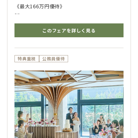
《最大166万円優待》
平日休みのカップル必見！土日はお仕事やご予
定で式場見学に行けない方にも安心開催！
このフェアを詳しく見る
「平日だからこそゆっくり料理試食・会場見学
ができる！」と多くのお客様にお喜び頂いてい
ます。
熊本駅徒歩0分、アミュプラザ内にあるフォレ
特典重視
公務員優待
ストテラスだからこそ！お休みの日の式場見学
も充実した一日となります♪
お料理￥2,000OFF、引出物20％OFF、チャペ
ル挙式料全額プレゼントなど最大166万円優待
の豪華特典多数ご用意！