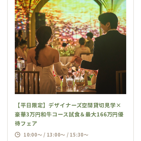
2026年年内の結婚式が最もお得☆
直前予約限定特典2,000円×人数OFF等多数特
典をご準備しております
≪最大206万円OFF≫
期間限定開催の為、定員になり次第終了！ご予
約はお早めに！！
【平日限定】デザイナーズ空間貸切見学×
豪華3万円和牛コース試食＆最大166万円優
待フェア
10:00～ / 13:00～ / 15:30～