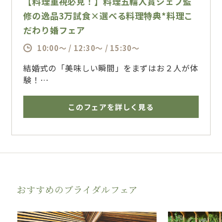
【料理重視必見！】料理五輪入賞シェフ監
修の逸品3万試食×選べる料理特典*料理こ
だわり婚フェア
10:00～ / 12:30～ / 15:30～
結婚式の「美味しい瞬間」をまずはお２人が体
験！
【日本三大料亭】といわれる”金田中(かねたな
か)”で副料理長として腕を磨き、
このフェアを詳しく見る
技能五輪全国大会料理部門ベスト3入賞の《渡
辺総料理長》が手掛ける、コース料理を無料で
ご試食頂けます。
熊本県産にこだわったフレンチと和のフュージ
ョン料理
「ハイクオリティな味・色のバランス・食材の
おすすめのブライダルフェア
香り」を最大限に生かす技術でゲストを笑顔に
導きます。