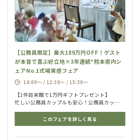
【公務員限定】最大189万円OFF！ゲスト
が本音で喜ぶ好立地×3年連続*熊本県内シ
ェアNo.1式場実感フェア
10:00～ / 12:30～ / 15:30～
【1件目来館で1万円ギフトプレゼント】
忙しい公務員カップルも安心！公務員カップル
に多く選ばれる結婚式場はフォレストテラス＊
選ばれ続けてきたからこその、打ち合わせのし
このフェアを詳しく見る
やすさやお得な特典をそろえた結婚式プラン
で、準備もスムーズ♪
お二人の希望をしっかり叶えながら、コストも