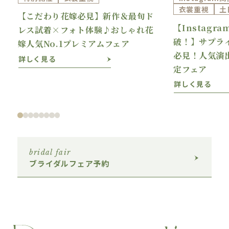
衣裳重視
土
【こだわり花嫁必見】新作＆最旬ド
【Instagr
理
レス試着×フォト体験♪おしゃれ花
破！】サプラ
嫁人気No.1プレミアムフェア
必見！人気演
詳しく見る
定フェア
詳しく見る
bridal fair
ブライダルフェア予約