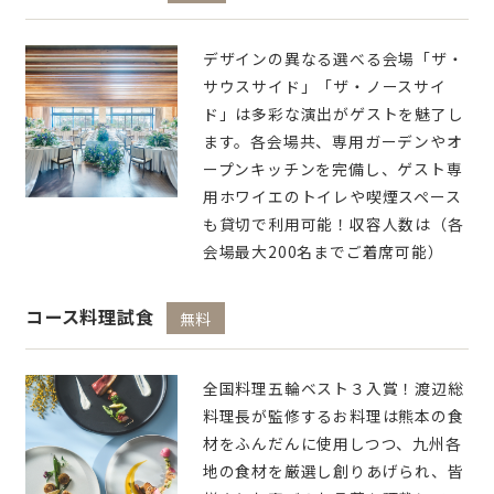
デザインの異なる選べる会場「ザ・
サウスサイド」「ザ・ノースサイ
ド」は多彩な演出がゲストを魅了し
ます。各会場共、専用ガーデンやオ
ープンキッチンを完備し、ゲスト専
用ホワイエのトイレや喫煙スペース
も貸切で利用可能！収容人数は（各
会場最大200名までご着席可能）
コース料理試食
無料
全国料理五輪ベスト３入賞！渡辺総
料理長が監修するお料理は熊本の食
材をふんだんに使用しつつ、九州各
地の食材を厳選し創りあげられ、皆