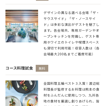
デザインの異なる選べる会場「ザ・
サウスサイド」「ザ・ノースサイ
ド」は多彩な演出がゲストを魅了し
ます。各会場共、専用ガーデンやオ
ープンキッチンを完備し、ゲスト専
用ホワイエのトイレや喫煙スペース
も貸切で利用可能！収容人数は（各
会場最大200名までご着席可能）
コース料理試食
無料
全国料理五輪ベスト３入賞！渡辺総
料理長が監修するお料理は熊本の食
材をふんだんに使用しつつ、九州各
地の食材を厳選し創りあげられ、皆