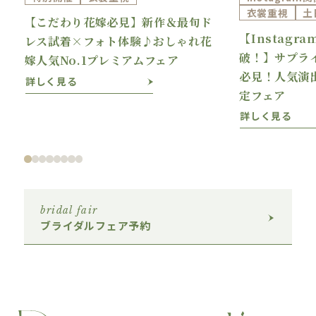
衣裳重視
土
【こだわり花嫁必見】新作＆最旬ド
【Instagr
理
レス試着×フォト体験♪おしゃれ花
破！】サプラ
嫁人気No.1プレミアムフェア
必見！人気演
詳しく見る
定フェア
詳しく見る
bridal fair
ブライダルフェア予約