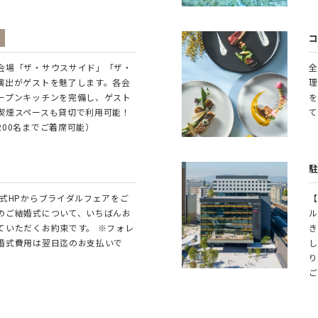
会場「ザ・サウスサイド」「ザ・
全
演出がゲストを魅了します。各会
理
ープンキッチンを完備し、ゲスト
を
喫煙スペースも貸切で利用可能！
て
200名までご着席可能）
公式HPからブライダルフェアをご
【
のご結婚式について、いちばんお
ル
ていただくお約束です。 ※フォレ
き
婚式費用は翌日迄のお支払いで
し
り
ご