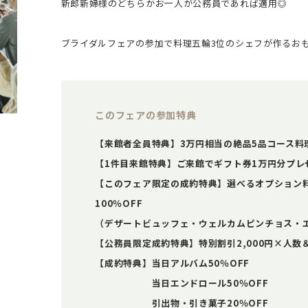
新郎新婦様のどちらかお一人が公務員であれば適用◎
ブライダルフェアの参加で料理五輪3位のシェフが作るお
このフェアの参加特典
【来館者全員特典】3万円相当の絶品5品コース料
【1件目来館特典】ご来館でギフト券1万円分プレ
【このフェア限定の成約特典】選べるオプション料
100％OFF
（デザートビュッフェ・ウェルカムピンチョス・
【公務員限定成約特典】特別割引2,000円×人
【成約特典】当日アルバム50％OFF
当日エンドロール50％OFF
引出物・引き菓子20％OFF