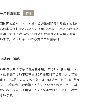
コース料理試食
無料
国料理五輪ベスト３入賞！渡辺総料理長が監修するお料
は熊本の食材をふんだんに使用しつつ、九州各地の食材
厳選し創りあげられ、皆様よりお喜びのお言葉を頂戴し
います。アレルギーがある方のご対応も可。
駐車場のご案内
AMUプラザくまもと専用駐車場】の第1～3駐車場、ホテ
・式場専用の地下駐車場は6時間無料でご案内させて頂
ます。 式場へのエレベーターはAMUプラザを正面に見ま
て、右側に金色の自動ドアがございますので、そちらよ
お進み頂きまして8階にブライダルサロン・結婚式場が
ざいます。