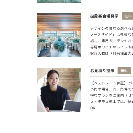
披露宴会場見学
無料
デザインの異なる選べる
ノースサイド」は多彩な
場共、専用ガーデンやオ
専用ホワイエのトイレや
収容人数は（各会場最大
お見積り提示
無料
【ベストレート保証】 
予約の場合、同一条件で
得なプランをご案内させ
ストテラス熊本では、結
OK！