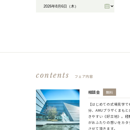
contents
フェア内容
相談会
無料
【はじめての式場見学で
分、AMUプラザくまも
きやすい《好立地》。経
がおふたりの想いをカタ
させて頂きます。