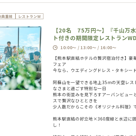
特典重視
レストランW
【20名 75万円～】『千山万
ト付きの期間限定レストランW
10:00～ / 13:00～ / 16:00～
【熊本駅直結ホテルの贅沢宿泊付き】豪
フェア
今なら、ウエディングドレス・タキシー
阿蘇山を一望できる地上35mの天空レス
なさまと過ごす特別な一日
熊本の街並みを見下ろすアーバンビュー
スで贅沢なひとときを
少人数だからこその《オリジナル料理》
熊本駅直結の好立地×360度緑と水辺に
し！