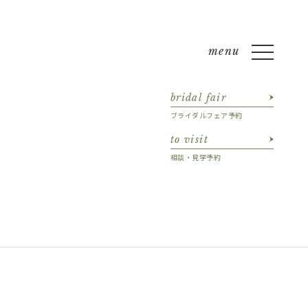
bridal fair
ブライダルフェア予約
to visit
相談・見学予約