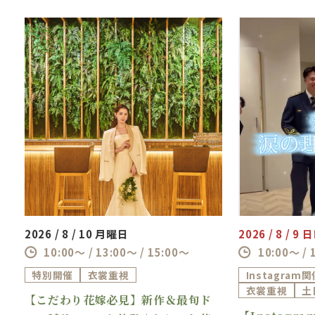
少人数だからこその《オリジナル料理》でのお
もてなしも叶います。
熊本駅直結の好立地×360度緑と水辺に囲まれ
たチャペルもスタッフ一押し！
特別な一日の特別なプランをご用意しておりま
すので、お気軽にフェアにご参加ください。
2026 / 8 / 10 月曜日
2026 / 8 / 9
10:00～ / 13:00～ / 15:00～
10:00～ / 
特別開催
衣裳重視
Instagram
衣裳重視
土
【こだわり花嫁必見】新作＆最旬ド