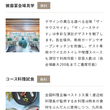
披露宴会場見学
無料
デザインの異なる選べる会場「ザ・
サウスサイド」「ザ・ノースサイ
ド」は多彩な演出がゲストを魅了し
ます。各会場共、専用ガーデンやオ
ープンキッチンを完備し、ゲスト専
用ホワイエのトイレや喫煙スペース
も貸切で利用可能！収容人数は（各
会場最大200名までご着席可能）
コース料理試食
無料
全国料理五輪ベスト３入賞！渡辺総
料理長が監修するお料理は熊本の食
材をふんだんに使用しつつ、九州各