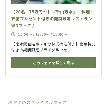
【20名 75万円～】『千山万水』 料理・
衣装プレゼント付きの期間限定レストラン
WDフェア♪
10:00～ / 13:00～ / 16:00～
【熊本駅直結ホテルの贅沢宿泊付き】豪華特典
付きの期間限定ブライダルフェア
今なら、ウエディングドレス・タキシードもプ
レゼント♪
このフェアを詳しく見る
阿蘇山を一望できる地上35mの天空レストラ
ンで叶う、大切なゲストのみなさまと過ごす特
別な一日
熊本の街並みを見下ろすアーバンビューと、五
輪シェフ手掛ける絶品コースで贅沢なひととき
を
おすすめのブライダルフェア