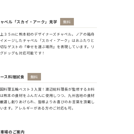
チャペル「スカイ・アーク」見学
無料
上３５ｍに熊本初のデザイナーズチャペル。ノアの箱舟
イメージしたチャペル「スカイ・アーク」はおふたりと
切なゲストの『幸せを運ぶ場所』を表現しています。リ
グドッグも対応可能です！
コース料理試食
無料
国料理五輪ベスト３入賞！渡辺総料理長が監修するお料
は熊本の食材をふんだんに使用しつつ、九州各地の食材
厳選し創りあげられ、皆様よりお喜びのお言葉を頂戴し
います。アレルギーがある方のご対応も可。
駐車場のご案内