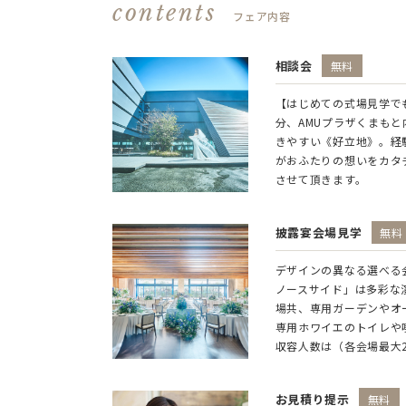
contents
フェア内容
相談会
無料
【はじめての式場見学で
分、AMUプラザくまも
きやすい《好立地》。経
がおふたりの想いをカタ
させて頂きます。
披露宴会場見学
無料
デザインの異なる選べる
ノースサイド」は多彩な
場共、専用ガーデンやオ
専用ホワイエのトイレや
収容人数は（各会場最大
お見積り提示
無料