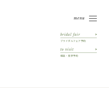
bridal fair
ブライダルフェア予約
to visit
相談・見学予約