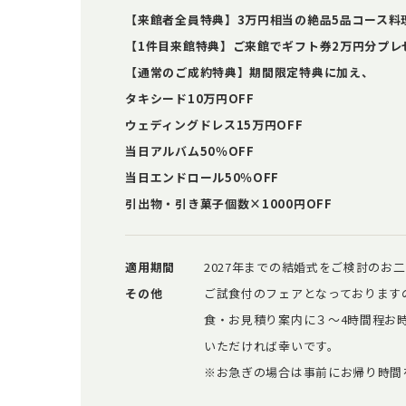
【来館者全員特典】3万円相当の絶品5品コース料
【1件目来館特典】ご来館でギフト券2万円分プレ
【通常のご成約特典】期間限定特典に加え、
タキシード10万円OFF
ウェディングドレス15万円OFF
当日アルバム50％OFF
当日エンドロール50％OFF
引出物・引き菓子個数×1000円OFF
適用期間
2027年までの結婚式をご検討のお
その他
ご試食付のフェアとなっております
食・お見積り案内に３～4時間程お
いただければ幸いです。
※お急ぎの場合は事前にお帰り時間