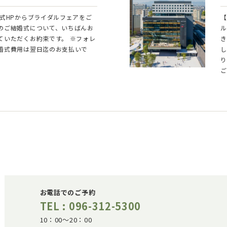
公式HPからブライダルフェアをご
【
のご結婚式について、いちばんお
ル
ていただくお約束です。 ※フォレ
き
婚式費用は翌日迄のお支払いで
し
り
ご
お電話でのご予約
TEL : 096-312-5300
10：00～20：00