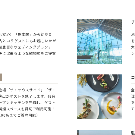
も安心】「熊本駅」から徒歩０
地
と内というゲストにもお越しいただ
を
験豊富なウェディングプランナー
大
チに出来るような結婚式をご提案
ン
会場「ザ・サウスサイド」「ザ・
全
演出がゲストを魅了します。各会
理
ープンキッチンを完備し、ゲスト
を
喫煙スペースも貸切で利用可能！
て
200名までご着席可能）