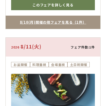
ア。ザ・フォレストテラス熊本ならではの熊本
このフェアを詳しく見る
駅直結の好立地、地上35mの天空チャペル、
ゲストに喜ばれる料理、宿泊まで整う安心感を
一日で体験できます。帰省中のご相談、親御様
8/10(月)開催の他フェアを見る（1件）
同席、他会場との比較、少人数婚から大人数婚
まで幅広く対応。専属プランナーが人数・時
期・予算に合わせて、ふたりに合う結婚式をご
提案します。
8/11
(火)
フェア件数:1件
2026
お盆開催
料理重視
会場重視
土日祝開催