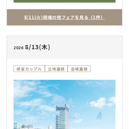
駅直結の好立地、地上35mの天空チャペル、
ゲストに喜ばれる料理、宿泊まで整う安心感を
一日で体験できます。帰省中のご相談、親御様
8/11(火)開催の他フェアを見る（1件）
同席、他会場との比較、少人数婚から大人数婚
まで幅広く対応。専属プランナーが人数・時
期・予算に合わせて、ふたりに合う結婚式をご
提案します。
8/13
(木)
2026
帰省カップル
立地重視
会場重視