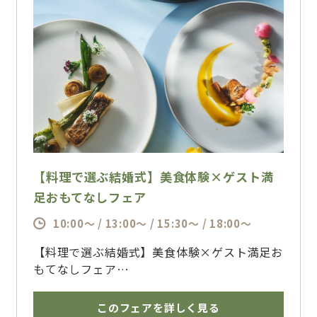
【料理で選ぶ結婚式】美食体験×ゲスト満
足おもてなしフェア
10:00～ / 13:00～ / 15:30～ / 18:00～
【料理で選ぶ結婚式】美食体験×ゲスト満足お
もてなしフェア
お盆期間限定で開催する特別ブライダルフェ
ア。ザ・フォレストテラス熊本ならではの熊本
このフェアを詳しく見る