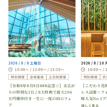
2026 / 8 / 8 土曜日
2026 / 8 / 1
10:00～ / 13:00～ / 15:30～
10:00～ / 
特別開催
会場重視
土日祝開催
特別開催
衣
【令和8年8月8日888記念☆】末広が
【こだわり花
理
りの特別な1日♪8大特典で最大206
レス試着×フ
万円優待付き一生に一度のBIGフェ
嫁人気No.1
ア
詳しく見る