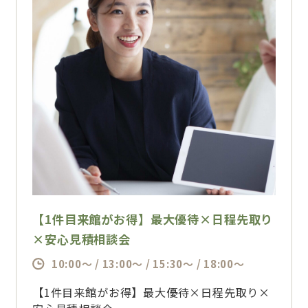
全館見学と、豪華コース試食、専属プランナー
による相談会により、
「何から始めたらいいのか分からない」
「自分たちらしい披露宴って何だろう」
そんなお悩みに寄り添いながら、会場の魅力や
違いを丁寧にご案内♪
結婚式のイメージを具体的にしながら、おふた
りに合ったご提案をいたします。
開業から5年、会場リニューアルも経て、熊本
県内で一番多くの新郎新婦様に選ばれている結
婚式場。
なぜ、これだけ多くの新郎新婦様に選んでいた
だけているのかが分かるフェアとなっておりま
【1件目来館がお得】最大優待×日程先取り
す♪
×安心見積相談会
10:00～ / 13:00～ / 15:30～ / 18:00～
初めての式場見学のおふたりには1万円分のギ
フト券をプレゼント☆
【1件目来館がお得】最大優待×日程先取り×
さらに、ご成約いただいた方には、お料理・引