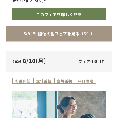
安心見積相談会
出物・引き菓子・映像商品・チャペル挙式料な
お盆期間限定で開催する特別ブライダルフェ
ど、最大206万円の特典をプレゼント！
ア。ザ・フォレストテラス熊本ならではの熊本
このフェアを詳しく見る
駅直結の好立地、地上35mの天空デザイナー
賢くお得に結婚式を叶えるなら今がチャンスで
ズチャペル、ゲストに喜ばれる料理、宿泊まで
す！
整う安心感を一日で体験できます。帰省中のご
8/9(日)開催の他フェアを見る（3件）
この機会にぜひご来館ください。
相談、親御様同席、他会場との比較、少人数婚
から大人数婚まで幅広く対応。専属プランナー
が人数・時期・予算に合わせて、ふたりに合う
結婚式をご提案します。
8/10
(月)
フェア件数:1件
2026
お盆開催
立地重視
会場重視
平日限定