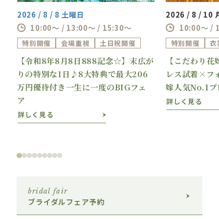
2026 / 8 / 8 土曜日
2026 / 8 / 1
10:00～ / 13:00～ / 15:30～
10:00～ / 
特別開催
会場重視
土日祝開催
特別開催
衣
【令和8年8月8日888記念☆】末広が
【こだわり花
理
りの特別な1日♪8大特典で最大206
レス試着×フ
万円優待付き一生に一度のBIGフェ
嫁人気No.1
ア
詳しく見る
詳しく見る
bridal fair
ブライダルフェア予約