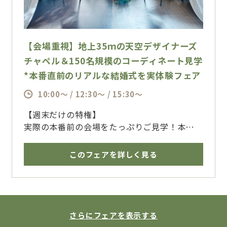
【会場重視】地上35ｍの天空デザイナーズ
チャペル＆150名規模のコーディネート見学
*本番直前のリアルな結婚式を実体験フェア
10:00～ / 12:30～ / 15:30～
【週末だけの特権】
実際の本番前の会場をたっぷりご見学！本日は
１５０名様のご結婚式
人数の規模によって変わるテーブルの間隔もリ
このフェアを詳しく見る
アルに体験できるのはこのフェアだけ！
新郎新婦こだわりのフラワーコーディネートも
ぜひご参考に♪
さらに迫力のプロジェクションマッピングや映
像演出もゲスト目線で体験！
さらにフェアを表示する
【特典】