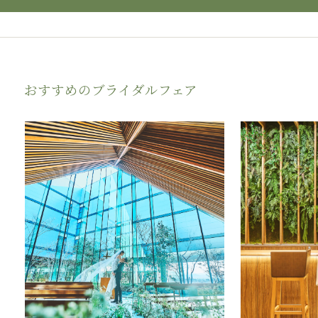
会場使用料50％OFF＆エンドロール50％OFF
チャペル挙式料最大100％OFFなど最大166万
円優待！
【すべてのカップル様】
国産和牛ハーフコース試食も完全無料！（３万
おすすめのブライダルフェア
円相当）
初めての式場見学も安心【1軒目来館で1万円
ギフト券プレゼント】