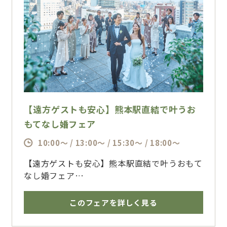
【遠方ゲストも安心】熊本駅直結で叶うお
もてなし婚フェア
10:00～ / 13:00～ / 15:30～ / 18:00～
【遠方ゲストも安心】熊本駅直結で叶うおもて
なし婚フェア
お盆期間限定で開催する特別ブライダルフェ
ア。ザ・フォレストテラス熊本ならではの熊本
このフェアを詳しく見る
駅直結の好立地、地上35mの天空デザイナー
ズチャペル、ゲストに喜ばれる料理、宿泊まで