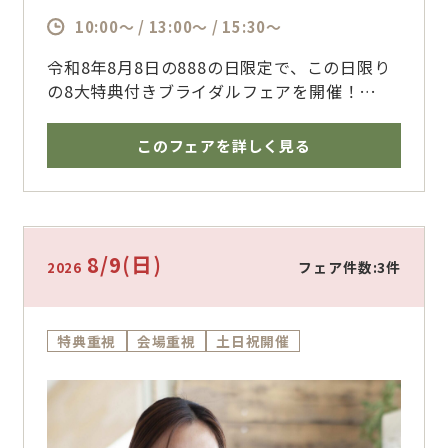
10:00～ / 13:00～ / 15:30～
令和8年8月8日の888の日限定で、この日限り
の8大特典付きブライダルフェアを開催！
末広がりの特別な日、結婚式準備の一歩を踏み
出しませんか？
このフェアを詳しく見る
ザ・フォレストテラス熊本は、熊本駅からわず
か103歩と県内で立地No.1の結婚式場！
在来線をご利用のゲスト様はもちろん、新幹
線・空港からのリムジンバスをご利用の県外ゲ
8/9
(日)
フェア件数:3件
2026
スト様にも安心。
新郎新婦様も参列ゲスト様も皆さま駐車場は無
料の為、全てのゲスト様に安心の最強立地で、
特典重視
会場重視
土日祝開催
3年連続で熊本県内の新郎新婦に一番選ばれて
いる結婚式場です！
このフェアでは、そんな県内立地No.1式場の