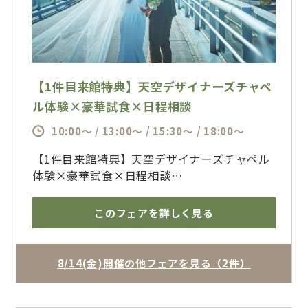
【1件目来館特典】天空デザイナーズチャペ
ル体験×豪華試食×日程相談
10:00～ / 13:00～ / 15:30～ / 18:00～
【1件目来館特典】天空デザイナーズチャペル
体験×豪華試食×日程相談
お盆期間限定で開催する特別ブライダルフェ
ア。ザ・フォレストテラス熊本ならではの熊本
このフェアを詳しく見る
駅直結の好立地、地上35mの天空チャペル、
ゲストに喜ばれる料理、宿泊まで整う安心感を
一日で体験できます。帰省中のご相談、親御様
8/14(金)開催の他フェアを見る（2件）
同席、他会場との比較、少人数婚から大人数婚
まで幅広く対応。専属プランナーが人数・時
期・予算に合わせて、ふたりに合う結婚式をご