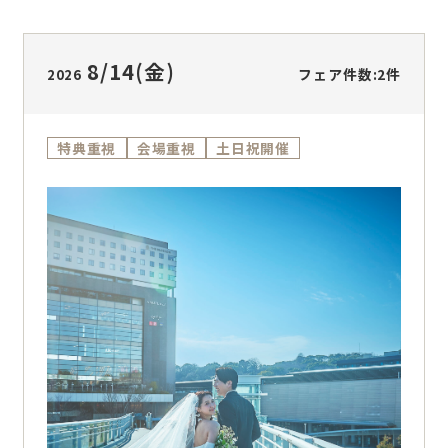
整う安心感を一日で体験できます！帰省中のご
相談、親御様同席、他会場との比較、少人数婚
から大人数婚まで幅広く対応。専属プランナー
8/14
(金)
フェア件数:2件
2026
が人数・時期・予算に合わせて、ふたりに合う
結婚式をご提案します！
特典重視
会場重視
土日祝開催