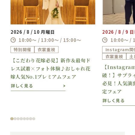
2026 / 8 / 10 月曜日
2026 / 8 / 9
10:00～ / 13:00～ / 15:00～
10:00～ / 
特別開催
衣裳重視
Instagram
衣裳重視
土
【こだわり花嫁必見】新作＆最旬ド
【Instagr
理
レス試着×フォト体験♪おしゃれ花
破！】サプラ
嫁人気No.1プレミアムフェア
必見！人気演
詳しく見る
定フェア
詳しく見る