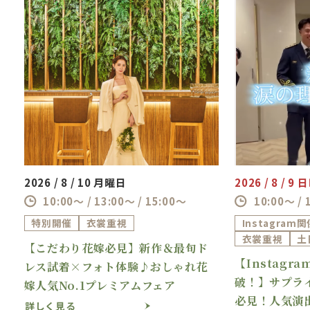
2026 / 8 / 10 月曜日
2026 / 8 / 9
10:00～ / 13:00～ / 15:00～
10:00～ / 
特別開催
衣裳重視
Instagram
衣裳重視
土
【こだわり花嫁必見】新作＆最旬ド
【Instagr
理
レス試着×フォト体験♪おしゃれ花
破！】サプラ
嫁人気No.1プレミアムフェア
必見！人気演
詳しく見る