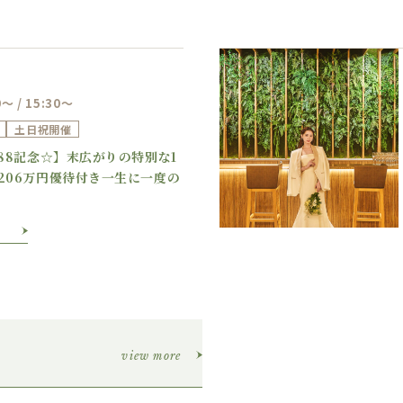
0～ / 15:30～
土日祝開催
Previous
Next
888記念☆】末広がりの特別な1
206万円優待付き一生に一度の
view more