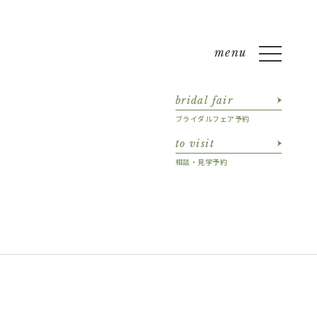
bridal fair
ブライダルフェア予約
to visit
相談・見学予約