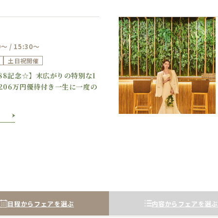
0～ / 15:30～
土日祝開催
Previous
Next
888記念☆】末広がりの特別な1
206万円優待付き一生に一度の
日程からフェアを選ぶ
内容からフェアを選