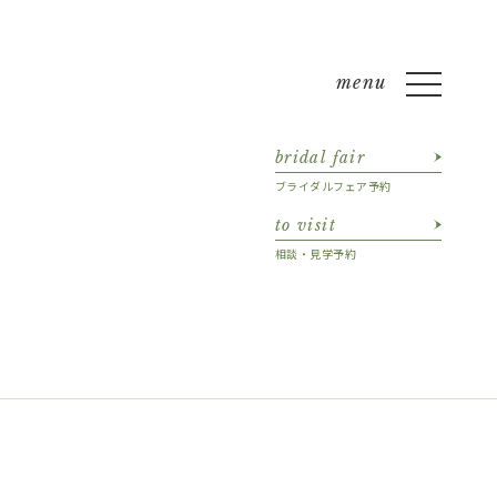
bridal fair
ブライダルフェア予約
to visit
相談・見学予約