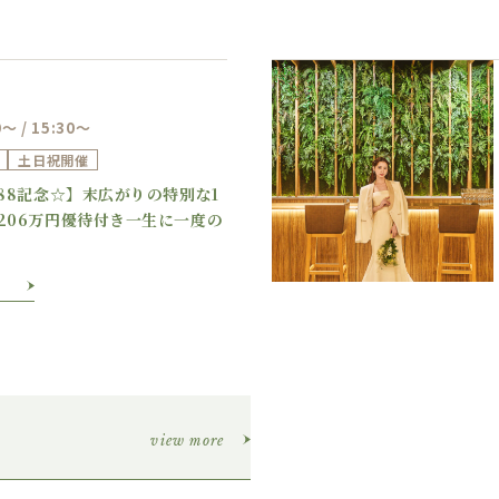
0～ / 15:30～
土日祝開催
Previous
Next
888記念☆】末広がりの特別な1
206万円優待付き一生に一度の
view more