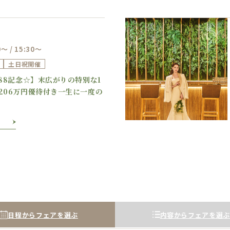
0～ / 15:30～
土日祝開催
Previous
Next
888記念☆】末広がりの特別な1
206万円優待付き一生に一度の
日程からフェアを選ぶ
内容からフェアを選