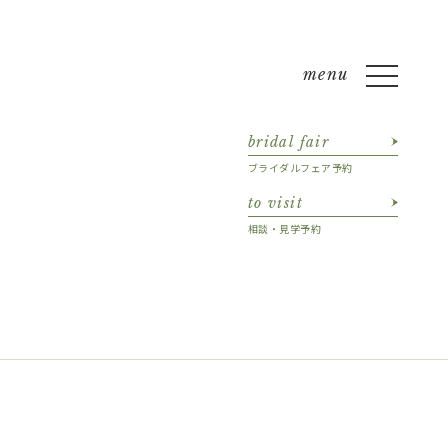
bridal fair
ブライダルフェア予約
to visit
相談・見学予約