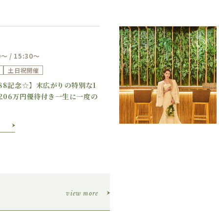
0～ / 15:30～
土日祝開催
Previous
Next
888記念☆】末広がりの特別な1
206万円優待付き一生に一度の
view more