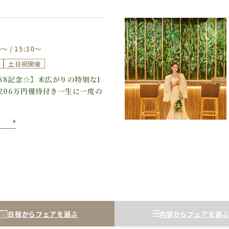
0～ / 15:30～
土日祝開催
Previous
Next
888記念☆】末広がりの特別な1
206万円優待付き一生に一度の
日程からフェアを選ぶ
内容からフェアを選